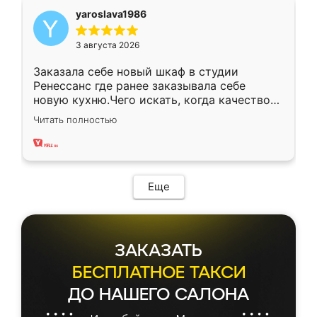
yaroslava1986
3 августа 2026
Заказала себе новый шкаф в студии
Ренессанс где ранее заказывала себе
новую кухню.Чего искать, когда качеством
вполне довольна. Служит кухня уже почти
Читать полностью
два года, нареканий нет.
Еще
ЗАКАЗАТЬ
БЕСПЛАТНОЕ ТАКСИ
ДО НАШЕГО САЛОНА