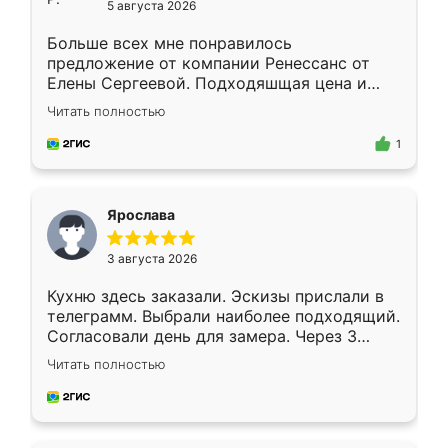
5 августа 2026
Больше всех мне понравилось
предложение от компании Ренессанс от
Елены Сергеевой. Подходяшщая цена и
короткие сроки изготовления. Приехавший
Читать полностью
для замера сотрудник Владислав
предложил по моему эскизу самый
1
подходящий вариант шкафа. Немного его
видоизменил, получилось даже лучше, чем
я хотела.
Ярослава
3 августа 2026
Кухню здесь заказали. Эскизы прислали в
телеграмм. Выбрали наиболее подходящий.
Согласовали день для замера. Через 3
недели кухня была уже готова. Остались
Читать полностью
довольны работой. Спасибо Ренессанс
мебель за качественную работу!