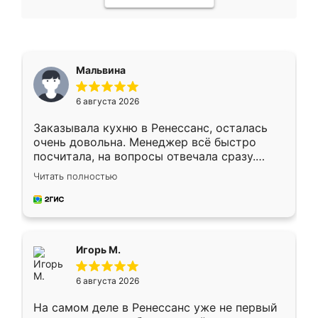
Мальвина
6 августа 2026
Заказывала кухню в Ренессанс, осталась
очень довольна. Менеджер всё быстро
посчитала, на вопросы отвечала сразу.
Замерщик приехал в субботу, подошёл к
Читать полностью
делу со всей ответственностью. Собрали
за день, ребята работали аккуратно, даже
пыли почти не было. Качество отличное,
ящики ходят плавно, ничего не скрипит.
Всё подошло как влитое.
Игорь М.
6 августа 2026
На самом деле в Ренессанс уже не первый