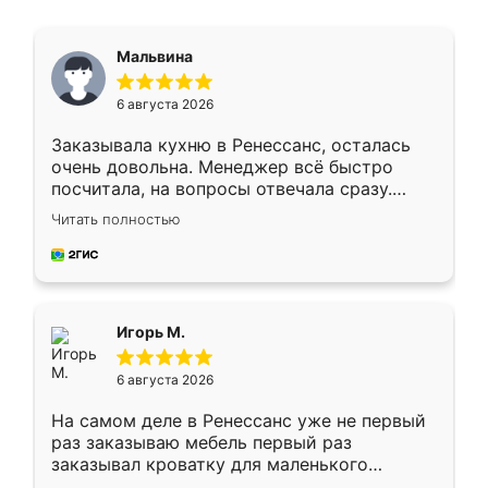
Мальвина
6 августа 2026
Заказывала кухню в Ренессанс, осталась
очень довольна. Менеджер всё быстро
посчитала, на вопросы отвечала сразу.
Замерщик приехал в субботу, подошёл к
Читать полностью
делу со всей ответственностью. Собрали
за день, ребята работали аккуратно, даже
пыли почти не было. Качество отличное,
ящики ходят плавно, ничего не скрипит.
Всё подошло как влитое.
Игорь М.
6 августа 2026
На самом деле в Ренессанс уже не первый
раз заказываю мебель первый раз
заказывал кроватку для маленького
ребёнка при его рождении ,во второй раз