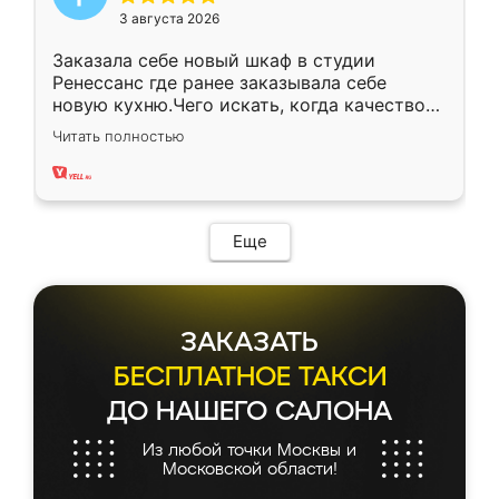
3 августа 2026
Заказала себе новый шкаф в студии
Ренессанс где ранее заказывала себе
новую кухню.Чего искать, когда качеством
вполне довольна. Служит кухня уже почти
Читать полностью
два года, нареканий нет.
Еще
ЗАКАЗАТЬ
БЕСПЛАТНОЕ ТАКСИ
ДО НАШЕГО САЛОНА
Из любой точки Москвы и
Московской области!