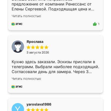
предложение от компании Ренессанс от
Елены Сергеевой. Подходяшщая цена и
короткие сроки изготовления. Приехавший
Читать полностью
для замера сотрудник Владислав
предложил по моему эскизу самый
1
подходящий вариант шкафа. Немного его
видоизменил, получилось даже лучше, чем
я хотела.
Ярослава
3 августа 2026
Кухню здесь заказали. Эскизы прислали в
телеграмм. Выбрали наиболее подходящий.
Согласовали день для замера. Через 3
недели кухня была уже готова. Остались
Читать полностью
довольны работой. Спасибо Ренессанс
мебель за качественную работу!
yaroslava1986