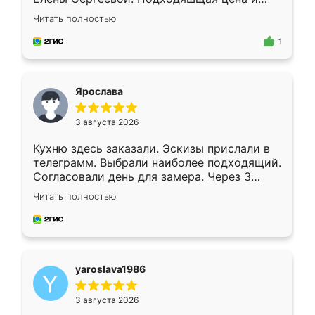
короткие сроки изготовления. Приехавший
Читать полностью
для замера сотрудник Владислав
предложил по моему эскизу самый
1
подходящий вариант шкафа. Немного его
видоизменил, получилось даже лучше, чем
я хотела.
Ярослава
3 августа 2026
Кухню здесь заказали. Эскизы прислали в
телеграмм. Выбрали наиболее подходящий.
Согласовали день для замера. Через 3
недели кухня была уже готова. Остались
Читать полностью
довольны работой. Спасибо Ренессанс
мебель за качественную работу!
yaroslava1986
3 августа 2026