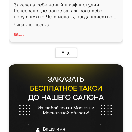
Заказала себе новый шкаф в студии
Ренессанс где ранее заказывала себе
новую кухню.Чего искать, когда качеством
вполне довольна. Служит кухня уже почти
Читать полностью
два года, нареканий нет.
Еще
ЗАКАЗАТЬ
БЕСПЛАТНОЕ ТАКСИ
ДО НАШЕГО САЛОНА
Из любой точки Москвы и
Московской области!