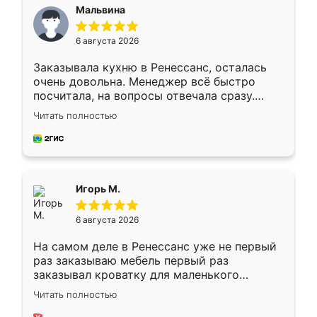
Мальвина
6 августа 2026
Заказывала кухню в Ренессанс, осталась
очень довольна. Менеджер всё быстро
посчитала, на вопросы отвечала сразу.
Замерщик приехал в субботу, подошёл к
Читать полностью
делу со всей ответственностью. Собрали
за день, ребята работали аккуратно, даже
пыли почти не было. Качество отличное,
ящики ходят плавно, ничего не скрипит.
Всё подошло как влитое.
Игорь М.
6 августа 2026
На самом деле в Ренессанс уже не первый
раз заказываю мебель первый раз
заказывал кроватку для маленького
ребёнка при его рождении ,во второй раз
Читать полностью
заказал шкаф-купе. По качеству очень