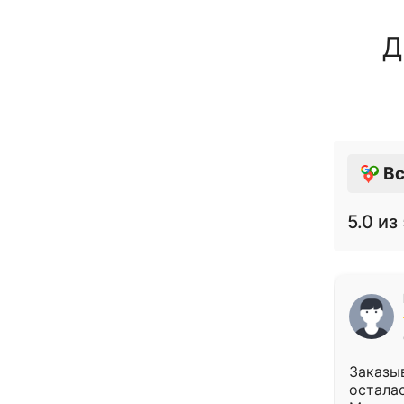
Д
Вс
5.0
из 
Заказыв
осталас