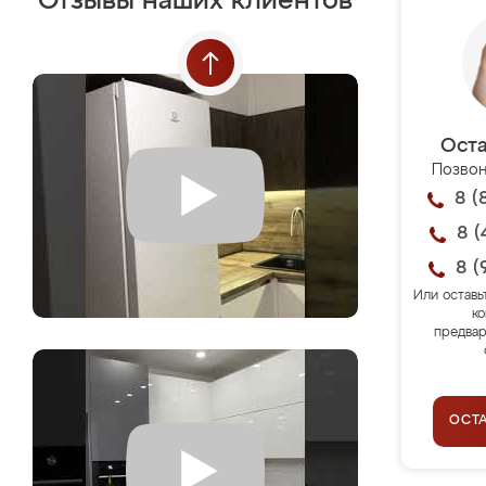
Отзывы наших клиентов
Оста
Позвон
8 (
8 (
8 (
Или оставь
ко
предвар
ОСТ