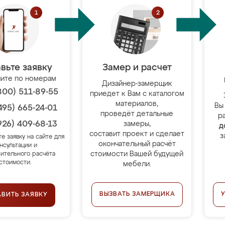
вьте заявку
Замер и расчет
ите по номерам
Дизайнер-замерщик
800) 511-89-55
приедет к Вам с каталогом
материалов,
Вы
495) 665-24-01
проведёт детальные
р
926) 409-68-13
замеры,
д
составит проект и сделает
з
те заявку на сайте для
окончательный расчёт
нсультации и
стоимости Вашей будущей
ительного расчёта
стоимости.
мебели.
ВЫЗВАТЬ ЗАМЕРЩИКА
АВИТЬ ЗАЯВКУ