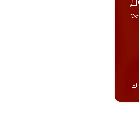
Д
Ост