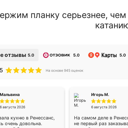
ержим планку серьезнее, чем
катани
е отзывы
5.0
5.0
5.0
5
На основе
945
оценок
Мальвина
Игорь М.
6 августа 2026
6 августа 2026
ала кухню в Ренессанс,
На самом деле в Ренес
ь очень довольна.
не первый раз заказыв