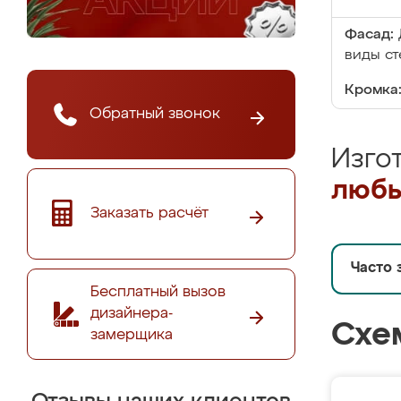
Фасад:
виды ст
Кромка
Обратный звонок
Изго
любы
Заказать расчёт
Часто 
Бесплатный вызов
дизайнера-
Схе
замерщика