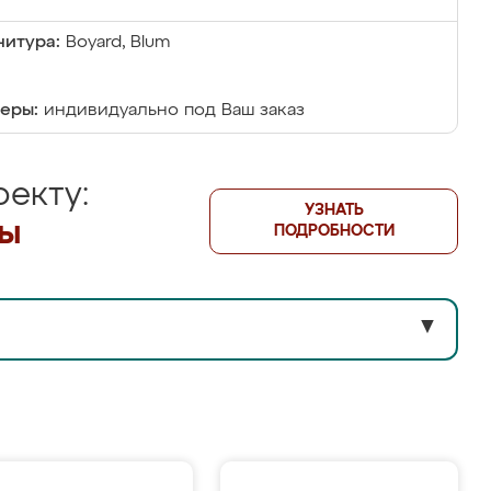
итура:
Boyard, Blum
еры:
индивидуально под Ваш заказ
екту:
УЗНАТЬ
лы
ПОДРОБНОСТИ
▼