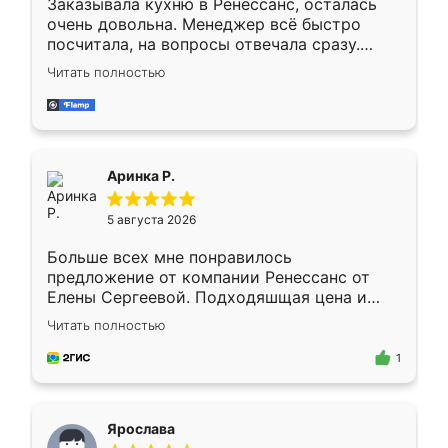
Заказывала кухню в Ренессанс, осталась
очень довольна. Менеджер всё быстро
посчитала, на вопросы отвечала сразу.
Замерщик приехал в субботу, подошёл к
Читать полностью
делу со всей ответственностью. Собрали
за день, ребята работали аккуратно, даже
пыли почти не было. Качество отличное,
ящики ходят плавно, ничего не скрипит.
Всё подошло как влитое.
Аринка Р.
5 августа 2026
Больше всех мне понравилось
предложение от компании Ренессанс от
Елены Сергеевой. Подходяшщая цена и
короткие сроки изготовления. Приехавший
Читать полностью
для замера сотрудник Владислав
предложил по моему эскизу самый
1
подходящий вариант шкафа. Немного его
видоизменил, получилось даже лучше, чем
я хотела.
Ярослава