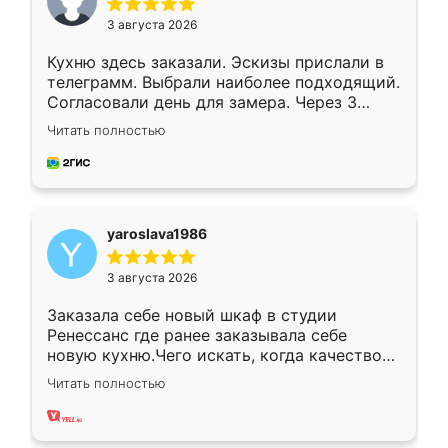
3 августа 2026
Кухню здесь заказали. Эскизы прислали в
телеграмм. Выбрали наиболее подходящий.
Согласовали день для замера. Через 3
недели кухня была уже готова. Остались
Читать полностью
довольны работой. Спасибо Ренессанс
мебель за качественную работу!
yaroslava1986
3 августа 2026
Заказала себе новый шкаф в студии
Ренессанс где ранее заказывала себе
новую кухню.Чего искать, когда качеством
вполне довольна. Служит кухня уже почти
Читать полностью
два года, нареканий нет.