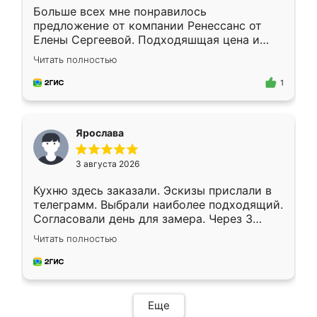
Больше всех мне понравилось
предложение от компании Ренессанс от
Елены Сергеевой. Подходяшщая цена и
короткие сроки изготовления. Приехавший
Читать полностью
для замера сотрудник Владислав
предложил по моему эскизу самый
1
подходящий вариант шкафа. Немного его
видоизменил, получилось даже лучше, чем
я хотела.
Ярослава
3 августа 2026
Кухню здесь заказали. Эскизы прислали в
телеграмм. Выбрали наиболее подходящий.
Согласовали день для замера. Через 3
недели кухня была уже готова. Остались
Читать полностью
довольны работой. Спасибо Ренессанс
мебель за качественную работу!
Еще