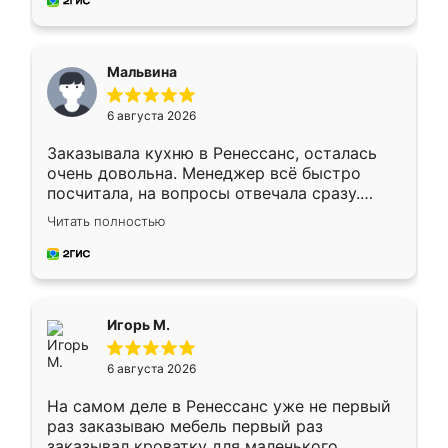
Рекомендую!
Мальвина
6 августа 2026
Заказывала кухню в Ренессанс, осталась
очень довольна. Менеджер всё быстро
посчитала, на вопросы отвечала сразу.
Замерщик приехал в субботу, подошёл к
Читать полностью
делу со всей ответственностью. Собрали
за день, ребята работали аккуратно, даже
пыли почти не было. Качество отличное,
ящики ходят плавно, ничего не скрипит.
Всё подошло как влитое.
Игорь М.
6 августа 2026
На самом деле в Ренессанс уже не первый
раз заказываю мебель первый раз
заказывал кроватку для маленького