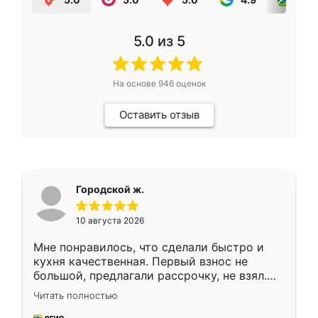
5.0
из 5
На основе
946
оценок
Оставить отзыв
Городской ж.
10 августа 2026
Мне понравилось, что сделали быстро и
кухня качественная. Первый взнос не
большой, предлагали рассрочку, не взял.
Ждал меньше месяца, сборщик с прямыми
Читать полностью
руками. По цене вышло адекватно.