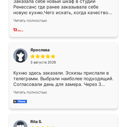
Заказала себе новый шкаф в студии
Ренессанс где ранее заказывала себе
новую кухню.Чего искать, когда качеством
вполне довольна. Служит кухня уже почти
Читать полностью
два года, нареканий нет.
Ярослава
3 августа 2026
Кухню здесь заказали. Эскизы прислали в
телеграмм. Выбрали наиболее подходящий.
Согласовали день для замера. Через 3
недели кухня была уже готова. Остались
Читать полностью
довольны работой. Спасибо Ренессанс
мебель за качественную работу!
Rita S.