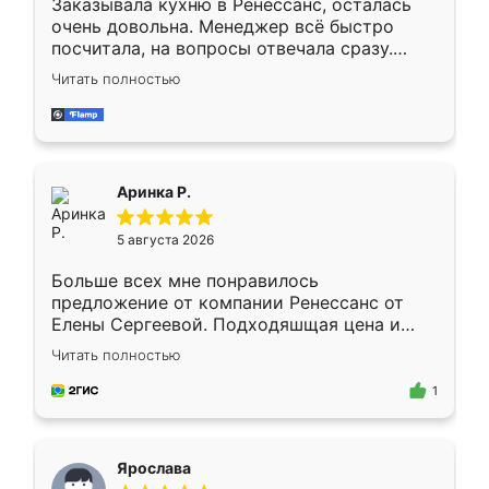
Заказывала кухню в Ренессанс, осталась
очень довольна. Менеджер всё быстро
посчитала, на вопросы отвечала сразу.
Замерщик приехал в субботу, подошёл к
Читать полностью
делу со всей ответственностью. Собрали
за день, ребята работали аккуратно, даже
пыли почти не было. Качество отличное,
ящики ходят плавно, ничего не скрипит.
Всё подошло как влитое.
Аринка Р.
5 августа 2026
Больше всех мне понравилось
предложение от компании Ренессанс от
Елены Сергеевой. Подходяшщая цена и
короткие сроки изготовления. Приехавший
Читать полностью
для замера сотрудник Владислав
предложил по моему эскизу самый
1
подходящий вариант шкафа. Немного его
видоизменил, получилось даже лучше, чем
я хотела.
Ярослава