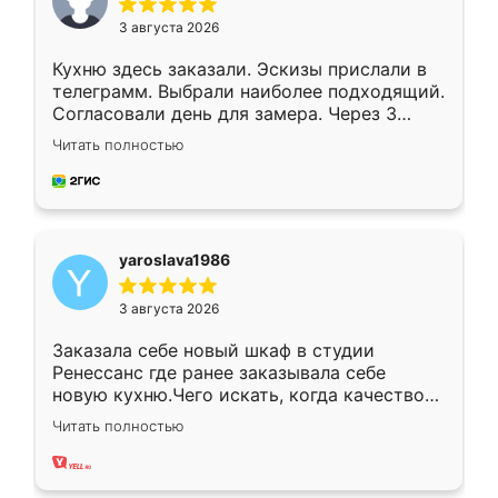
3 августа 2026
Кухню здесь заказали. Эскизы прислали в
телеграмм. Выбрали наиболее подходящий.
Согласовали день для замера. Через 3
недели кухня была уже готова. Остались
Читать полностью
довольны работой. Спасибо Ренессанс
мебель за качественную работу!
yaroslava1986
3 августа 2026
Заказала себе новый шкаф в студии
Ренессанс где ранее заказывала себе
новую кухню.Чего искать, когда качеством
вполне довольна. Служит кухня уже почти
Читать полностью
два года, нареканий нет.