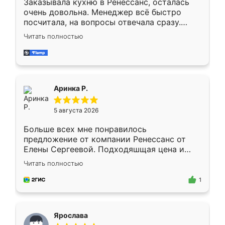
Заказывала кухню в Ренессанс, осталась
очень довольна. Менеджер всё быстро
посчитала, на вопросы отвечала сразу.
Замерщик приехал в субботу, подошёл к
Читать полностью
делу со всей ответственностью. Собрали
за день, ребята работали аккуратно, даже
пыли почти не было. Качество отличное,
ящики ходят плавно, ничего не скрипит.
Всё подошло как влитое.
Аринка Р.
5 августа 2026
Больше всех мне понравилось
предложение от компании Ренессанс от
Елены Сергеевой. Подходяшщая цена и
короткие сроки изготовления. Приехавший
Читать полностью
для замера сотрудник Владислав
предложил по моему эскизу самый
1
подходящий вариант шкафа. Немного его
видоизменил, получилось даже лучше, чем
я хотела.
Ярослава