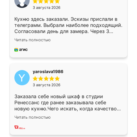
3 августа 2026
Кухню здесь заказали. Эскизы прислали в
телеграмм. Выбрали наиболее подходящий.
Согласовали день для замера. Через 3
недели кухня была уже готова. Остались
Читать полностью
довольны работой. Спасибо Ренессанс
мебель за качественную работу!
yaroslava1986
3 августа 2026
Заказала себе новый шкаф в студии
Ренессанс где ранее заказывала себе
новую кухню.Чего искать, когда качеством
вполне довольна. Служит кухня уже почти
Читать полностью
два года, нареканий нет.