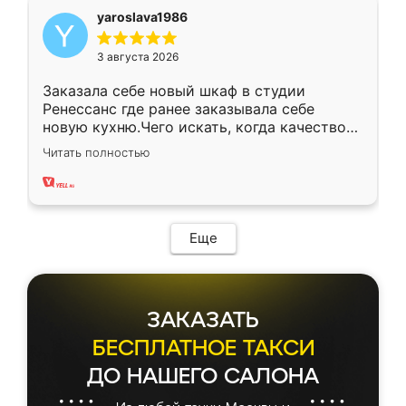
yaroslava1986
3 августа 2026
Заказала себе новый шкаф в студии
Ренессанс где ранее заказывала себе
новую кухню.Чего искать, когда качеством
вполне довольна. Служит кухня уже почти
Читать полностью
два года, нареканий нет.
Еще
ЗАКАЗАТЬ
БЕСПЛАТНОЕ ТАКСИ
ДО НАШЕГО САЛОНА