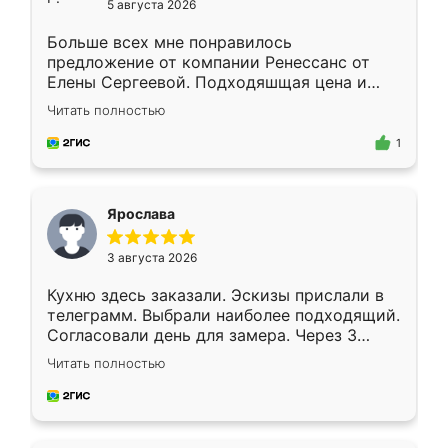
5 августа 2026
Больше всех мне понравилось
предложение от компании Ренессанс от
Елены Сергеевой. Подходяшщая цена и
короткие сроки изготовления. Приехавший
Читать полностью
для замера сотрудник Владислав
предложил по моему эскизу самый
1
подходящий вариант шкафа. Немного его
видоизменил, получилось даже лучше, чем
я хотела.
Ярослава
3 августа 2026
Кухню здесь заказали. Эскизы прислали в
телеграмм. Выбрали наиболее подходящий.
Согласовали день для замера. Через 3
недели кухня была уже готова. Остались
Читать полностью
довольны работой. Спасибо Ренессанс
мебель за качественную работу!