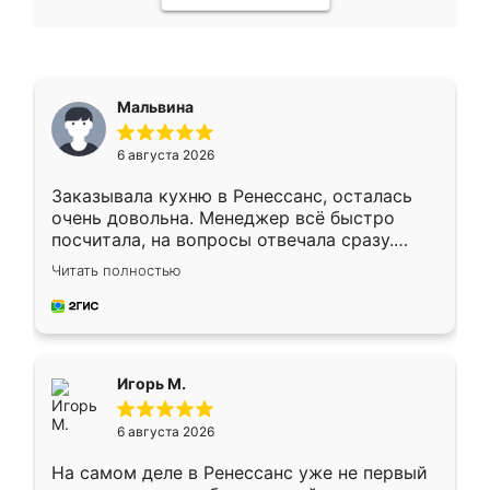
Мальвина
6 августа 2026
Заказывала кухню в Ренессанс, осталась
очень довольна. Менеджер всё быстро
посчитала, на вопросы отвечала сразу.
Замерщик приехал в субботу, подошёл к
Читать полностью
делу со всей ответственностью. Собрали
за день, ребята работали аккуратно, даже
пыли почти не было. Качество отличное,
ящики ходят плавно, ничего не скрипит.
Всё подошло как влитое.
Игорь М.
6 августа 2026
На самом деле в Ренессанс уже не первый