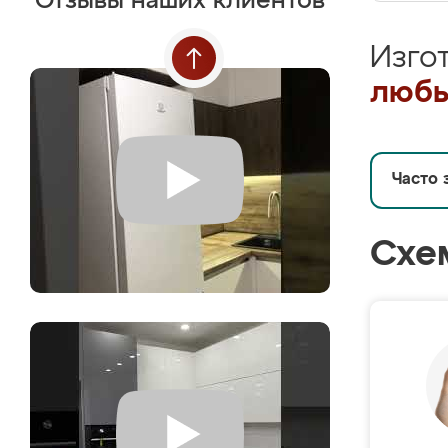
Отзывы наших клиентов
Изго
любы
Часто 
Схе