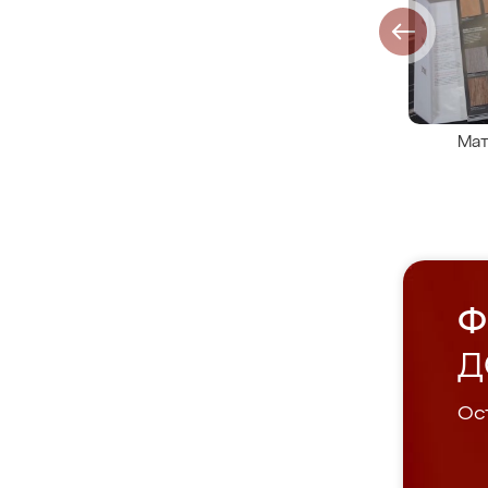
Мат
Ф
Д
Ост