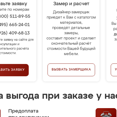
вьте заявку
Замер и расчет
ите по номерам
Дизайнер-замерщик
800) 511-89-55
приедет к Вам с каталогом
материалов,
Вы
495) 665-24-01
проведёт детальные
р
926) 409-68-13
замеры,
д
составит проект и сделает
з
те заявку на сайте для
окончательный расчёт
нсультации и
стоимости Вашей будущей
ительного расчёта
стоимости.
мебели.
ВЫЗВАТЬ ЗАМЕРЩИКА
АВИТЬ ЗАЯВКУ
 выгода при заказе у на
Предоплата