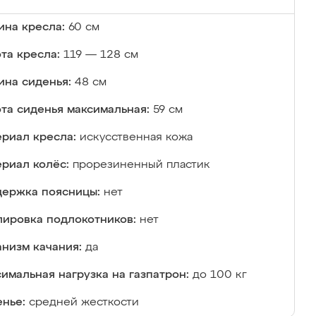
на кресла:
60 см
та кресла:
119 — 128 см
ина сиденья:
48 см
та сиденья максимальная:
59 см
риал кресла:
искусственная кожа
риал колёс:
прорезиненный пластик
ержка поясницы:
нет
лировка подлокотников:
нет
низм качания:
да
имальная нагрузка на газпатрон:
до 100 кг
нье:
средней жесткости