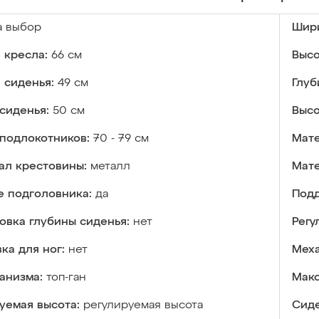
а выбор
Шири
 кресла:
66 см
Высо
 сиденья:
49 см
Глуб
сиденья:
50 см
Высо
подлокотников:
70 - 79 см
Мате
ал крестовины:
металл
Мате
е подголовника:
да
Подд
овка глубины сиденья:
нет
Регу
ка для ног:
нет
Меха
анизма:
топ-ган
Макс
уемая высота:
регулируемая высота
Сиде