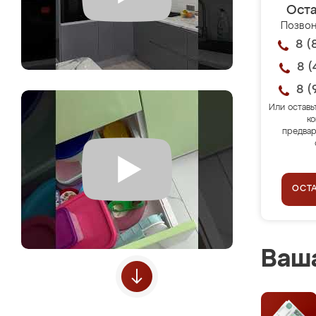
Оста
Позвон
8 (
8 (
8 (
Или оставь
ко
предвар
ОСТ
Ваша