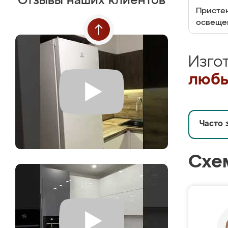
Отзывы наших клиентов
Пристен
освеще
Изго
любы
Часто 
Схе