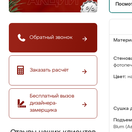
Посмот
Обратный звонок
Матери
Стенова
фотопе
Заказать расчёт
Цвет:
н
Бесплатный вызов
дизайнера-
Сушка д
замерщика
Подъем
Blum (А