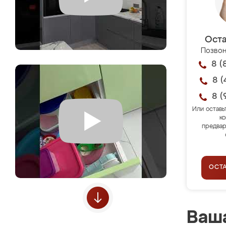
Оста
Позвон
8 (
8 (
8 (
Или оставь
ко
предвар
ОСТ
Ваша