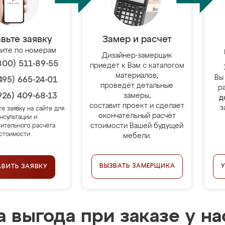
вьте заявку
Замер и расчет
ите по номерам
Дизайнер-замерщик
800) 511-89-55
приедет к Вам с каталогом
материалов,
Вы
495) 665-24-01
проведёт детальные
р
926) 409-68-13
замеры,
д
составит проект и сделает
з
те заявку на сайте для
окончательный расчёт
нсультации и
стоимости Вашей будущей
ительного расчёта
стоимости.
мебели.
ВЫЗВАТЬ ЗАМЕРЩИКА
АВИТЬ ЗАЯВКУ
 выгода при заказе у на