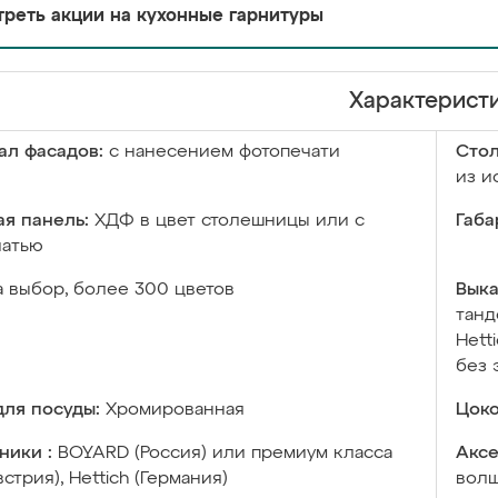
реть акции на кухонные гарнитуры
Характерист
ал фасадов:
с нанесением фотопечати
Сто
из и
я панель:
ХДФ в цвет столешницы или с
Габа
чатью
а выбор, более 300 цветов
Выка
танд
Hett
без 
ля посуды:
Хромированная
Цоко
ники :
BOYARD (Россия) или премиум класса
Аксе
встрия), Hettich (Германия)
волш