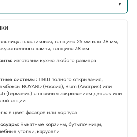
▼
ики
лешница:
пластиковая, толщина 26 мм или 38 мм;
скусственного камня, толщина 38 мм
риты:
изготовим кухню любого размера
тные системы :
ПВШ полного открывания,
ембоксы BOYARD (Россия), Blum (Австрия) или
ich (Германия) с плавным закрыванием дверок или
этой опции
ль:
в цвет фасадов или корпуса
ссуары:
Выкатные корзины, бутылочницы,
ебные уголки, карусели