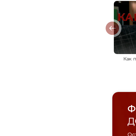
Как 
Ф
Д
Ост