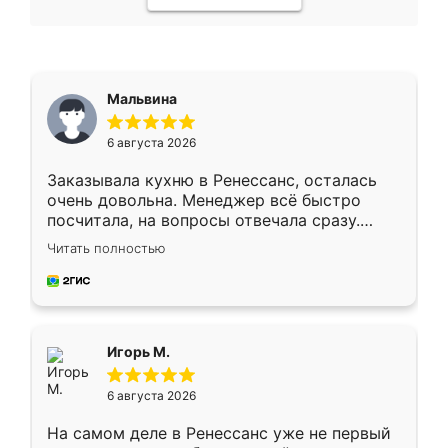
Мальвина
6 августа 2026
Заказывала кухню в Ренессанс, осталась
очень довольна. Менеджер всё быстро
посчитала, на вопросы отвечала сразу.
Замерщик приехал в субботу, подошёл к
Читать полностью
делу со всей ответственностью. Собрали
за день, ребята работали аккуратно, даже
пыли почти не было. Качество отличное,
ящики ходят плавно, ничего не скрипит.
Всё подошло как влитое.
Игорь М.
6 августа 2026
На самом деле в Ренессанс уже не первый