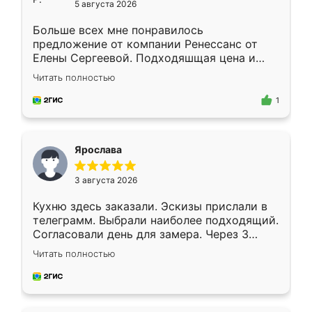
5 августа 2026
Больше всех мне понравилось
предложение от компании Ренессанс от
Елены Сергеевой. Подходяшщая цена и
короткие сроки изготовления. Приехавший
Читать полностью
для замера сотрудник Владислав
предложил по моему эскизу самый
1
подходящий вариант шкафа. Немного его
видоизменил, получилось даже лучше, чем
я хотела.
Ярослава
3 августа 2026
Кухню здесь заказали. Эскизы прислали в
телеграмм. Выбрали наиболее подходящий.
Согласовали день для замера. Через 3
недели кухня была уже готова. Остались
Читать полностью
довольны работой. Спасибо Ренессанс
мебель за качественную работу!