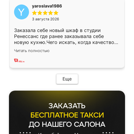
yaroslava1986
3 августа 2026
Заказала себе новый шкаф в студии
Ренессанс где ранее заказывала себе
новую кухню.Чего искать, когда качеством
вполне довольна. Служит кухня уже почти
Читать полностью
два года, нареканий нет.
Еще
ЗАКАЗАТЬ
БЕСПЛАТНОЕ ТАКСИ
ДО НАШЕГО САЛОНА