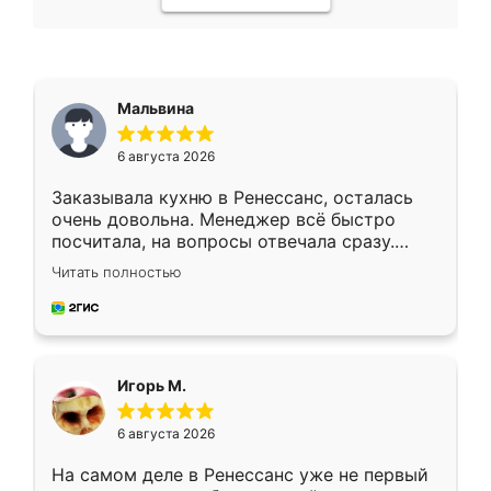
Мальвина
6 августа 2026
Заказывала кухню в Ренессанс, осталась
очень довольна. Менеджер всё быстро
посчитала, на вопросы отвечала сразу.
Замерщик приехал в субботу, подошёл к
Читать полностью
делу со всей ответственностью. Собрали
за день, ребята работали аккуратно, даже
пыли почти не было. Качество отличное,
ящики ходят плавно, ничего не скрипит.
Всё подошло как влитое.
Игорь М.
6 августа 2026
На самом деле в Ренессанс уже не первый