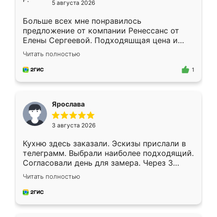
5 августа 2026
Больше всех мне понравилось
предложение от компании Ренессанс от
Елены Сергеевой. Подходяшщая цена и
короткие сроки изготовления. Приехавший
Читать полностью
для замера сотрудник Владислав
предложил по моему эскизу самый
1
подходящий вариант шкафа. Немного его
видоизменил, получилось даже лучше, чем
я хотела.
Ярослава
3 августа 2026
Кухню здесь заказали. Эскизы прислали в
телеграмм. Выбрали наиболее подходящий.
Согласовали день для замера. Через 3
недели кухня была уже готова. Остались
Читать полностью
довольны работой. Спасибо Ренессанс
мебель за качественную работу!