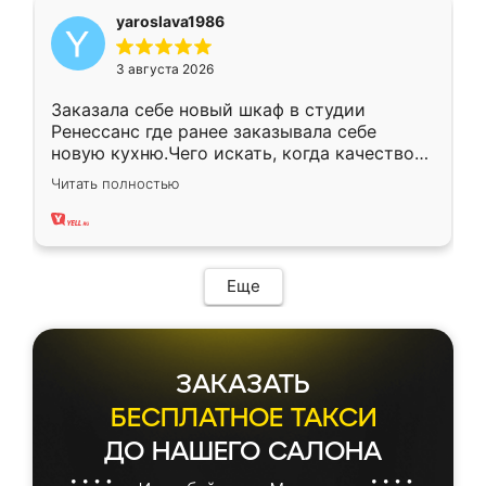
yaroslava1986
3 августа 2026
Заказала себе новый шкаф в студии
Ренессанс где ранее заказывала себе
новую кухню.Чего искать, когда качеством
вполне довольна. Служит кухня уже почти
Читать полностью
два года, нареканий нет.
Еще
ЗАКАЗАТЬ
БЕСПЛАТНОЕ ТАКСИ
ДО НАШЕГО САЛОНА