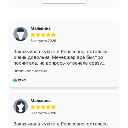
Мальвина
6 августа 2026
Заказывала кухню в Ренессанс, осталась
очень довольна. Менеджер всё быстро
посчитала, на вопросы отвечала сразу.
Замерщик приехал в субботу, подошёл к
Читать полностью
делу со всей ответственностью. Собрали
за день, ребята работали аккуратно, даже
пыли почти не было. Качество отличное,
ящики ходят плавно, ничего не скрипит.
Всё подошло как влитое.
Мальвина
6 августа 2026
Заказывала кухню в Ренессанс, осталась