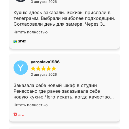
3 августа 2026
Кухню здесь заказали. Эскизы прислали в
телеграмм. Выбрали наиболее подходящий.
Согласовали день для замера. Через 3
недели кухня была уже готова. Остались
Читать полностью
довольны работой. Спасибо Ренессанс
мебель за качественную работу!
yaroslava1986
3 августа 2026
Заказала себе новый шкаф в студии
Ренессанс где ранее заказывала себе
новую кухню.Чего искать, когда качеством
вполне довольна. Служит кухня уже почти
Читать полностью
два года, нареканий нет.