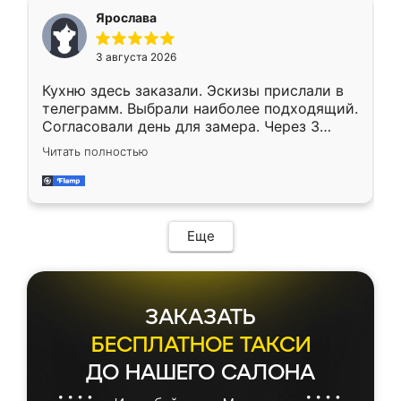
Ярослава
3 августа 2026
Кухню здесь заказали. Эскизы прислали в
телеграмм. Выбрали наиболее подходящий.
Согласовали день для замера. Через 3
недели кухня была уже готова. Остались
Читать полностью
довольны работой. Спасибо Ренессанс
мебель за качественную работу!
Еще
ЗАКАЗАТЬ
БЕСПЛАТНОЕ ТАКСИ
ДО НАШЕГО САЛОНА