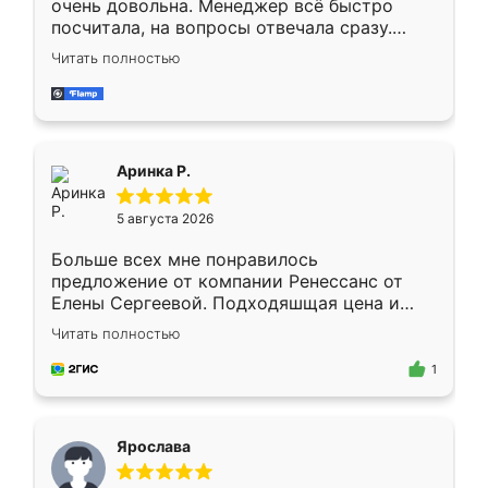
очень довольна. Менеджер всё быстро
посчитала, на вопросы отвечала сразу.
Замерщик приехал в субботу, подошёл к
Читать полностью
делу со всей ответственностью. Собрали
за день, ребята работали аккуратно, даже
пыли почти не было. Качество отличное,
ящики ходят плавно, ничего не скрипит.
Всё подошло как влитое.
Аринка Р.
5 августа 2026
Больше всех мне понравилось
предложение от компании Ренессанс от
Елены Сергеевой. Подходяшщая цена и
короткие сроки изготовления. Приехавший
Читать полностью
для замера сотрудник Владислав
предложил по моему эскизу самый
1
подходящий вариант шкафа. Немного его
видоизменил, получилось даже лучше, чем
я хотела.
Ярослава