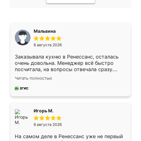
Мальвина
6 августа 2026
Заказывала кухню в Ренессанс, осталась
очень довольна. Менеджер всё быстро
посчитала, на вопросы отвечала сразу.
Замерщик приехал в субботу, подошёл к
Читать полностью
делу со всей ответственностью. Собрали
за день, ребята работали аккуратно, даже
пыли почти не было. Качество отличное,
ящики ходят плавно, ничего не скрипит.
Всё подошло как влитое.
Игорь М.
6 августа 2026
На самом деле в Ренессанс уже не первый