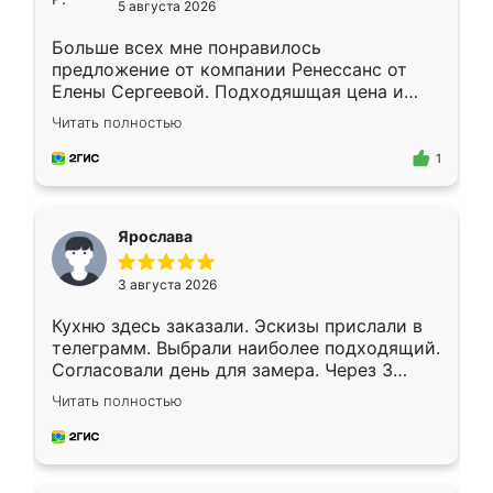
5 августа 2026
Больше всех мне понравилось
предложение от компании Ренессанс от
Елены Сергеевой. Подходяшщая цена и
короткие сроки изготовления. Приехавший
Читать полностью
для замера сотрудник Владислав
предложил по моему эскизу самый
1
подходящий вариант шкафа. Немного его
видоизменил, получилось даже лучше, чем
я хотела.
Ярослава
3 августа 2026
Кухню здесь заказали. Эскизы прислали в
телеграмм. Выбрали наиболее подходящий.
Согласовали день для замера. Через 3
недели кухня была уже готова. Остались
Читать полностью
довольны работой. Спасибо Ренессанс
мебель за качественную работу!