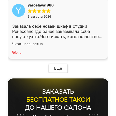
yaroslava1986
3 августа 2026
Заказала себе новый шкаф в студии
Ренессанс где ранее заказывала себе
новую кухню.Чего искать, когда качеством
вполне довольна. Служит кухня уже почти
Читать полностью
два года, нареканий нет.
Еще
ЗАКАЗАТЬ
БЕСПЛАТНОЕ ТАКСИ
ДО НАШЕГО САЛОНА