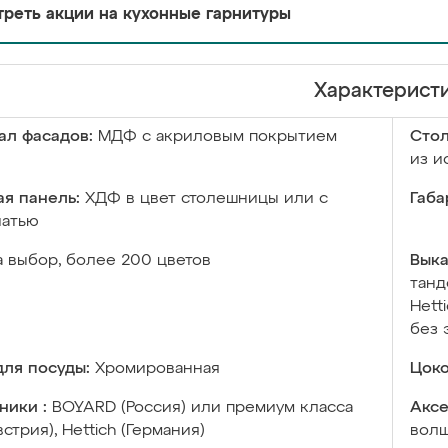
реть акции на кухонные гарнитуры
Характерист
ал фасадов:
МДФ с акриловым покрытием
Сто
из и
я панель:
ХДФ в цвет столешницы или с
Габа
чатью
а выбор, более 200 цветов
Выка
танд
Hett
без 
ля посуды:
Хромированная
Цоко
ники :
BOYARD (Россия) или премиум класса
Аксе
встрия), Hettich (Германия)
волш