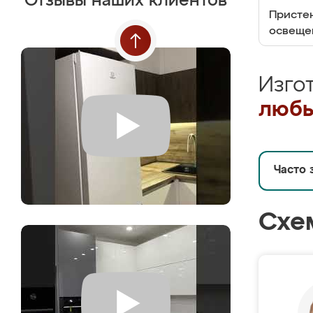
Отзывы наших клиентов
Пристен
освеще
Изго
любы
Часто 
Схе