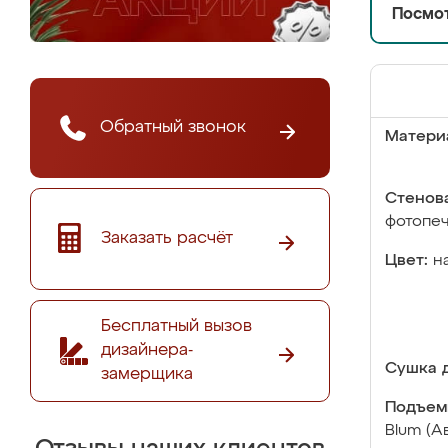
Посмот
Обратный звонок
Матери
Стенова
фотопе
Заказать расчёт
Цвет:
н
Бесплатный вызов
дизайнера-
Сушка д
замерщика
Подъем
Blum (А