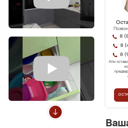
Оста
Позвон
8 (
8 (
8 (
Или оставь
ко
предвар
ОСТ
Ваша