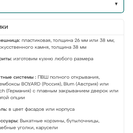
▼
ики
лешница:
пластиковая, толщина 26 мм или 38 мм;
скусственного камня, толщина 38 мм
риты:
изготовим кухню любого размера
тные системы :
ПВШ полного открывания,
ембоксы BOYARD (Россия), Blum (Австрия) или
ich (Германия) с плавным закрыванием дверок или
этой опции
ль:
в цвет фасадов или корпуса
ссуары:
Выкатные корзины, бутылочницы,
ебные уголки, карусели