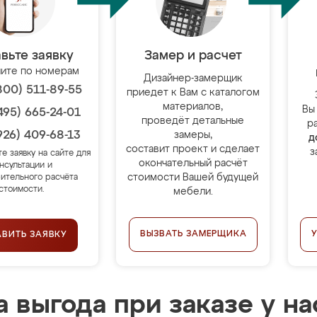
вьте заявку
Замер и расчет
ите по номерам
Дизайнер-замерщик
800) 511-89-55
приедет к Вам с каталогом
материалов,
Вы
495) 665-24-01
проведёт детальные
р
926) 409-68-13
замеры,
д
составит проект и сделает
з
те заявку на сайте для
окончательный расчёт
нсультации и
стоимости Вашей будущей
ительного расчёта
стоимости.
мебели.
ВЫЗВАТЬ ЗАМЕРЩИКА
АВИТЬ ЗАЯВКУ
 выгода при заказе у на