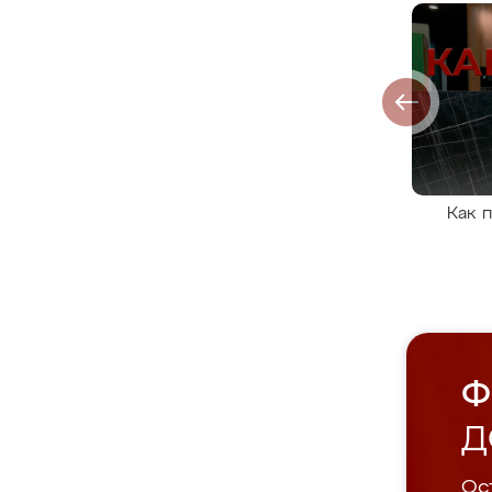
Как 
Ф
Д
Ост