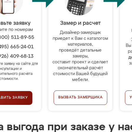
вьте заявку
Замер и расчет
ите по номерам
Дизайнер-замерщик
800) 511-89-55
приедет к Вам с каталогом
материалов,
Вы
495) 665-24-01
проведёт детальные
р
926) 409-68-13
замеры,
д
составит проект и сделает
з
те заявку на сайте для
окончательный расчёт
нсультации и
стоимости Вашей будущей
ительного расчёта
стоимости.
мебели.
ВЫЗВАТЬ ЗАМЕРЩИКА
АВИТЬ ЗАЯВКУ
 выгода при заказе у на