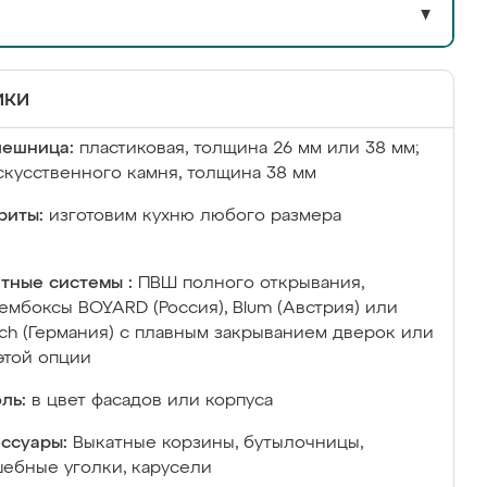
▼
ики
лешница:
пластиковая, толщина 26 мм или 38 мм;
скусственного камня, толщина 38 мм
риты:
изготовим кухню любого размера
тные системы :
ПВШ полного открывания,
ембоксы BOYARD (Россия), Blum (Австрия) или
ich (Германия) с плавным закрыванием дверок или
этой опции
ль:
в цвет фасадов или корпуса
ссуары:
Выкатные корзины, бутылочницы,
ебные уголки, карусели