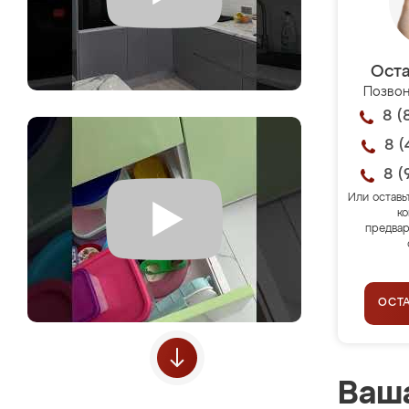
Оста
Позвон
8 (
8 (
8 (
Или оставь
ко
предвар
ОСТ
Ваша