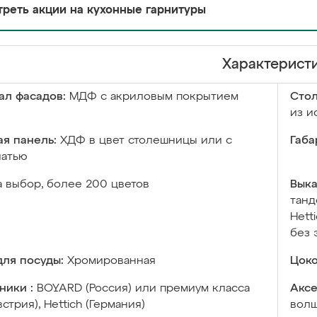
реть акции на кухонные гарнитуры
Характерист
ал фасадов:
МДФ с акриловым покрытием
Сто
из и
я панель:
ХДФ в цвет столешницы или с
Габа
чатью
а выбор, более 200 цветов
Выка
танд
Hett
без 
ля посуды:
Хромированная
Цоко
ники :
BOYARD (Россия) или премиум класса
Аксе
встрия), Hettich (Германия)
волш