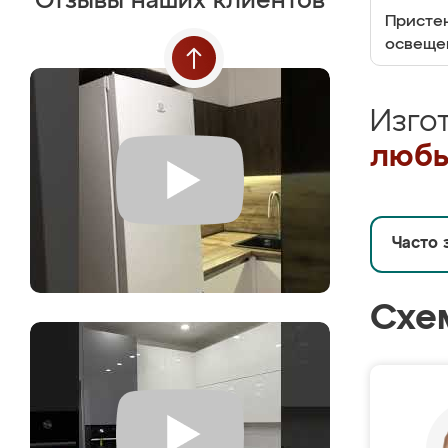
Отзывы наших клиентов
Пристен
освеще
Изго
любы
Часто 
Схе