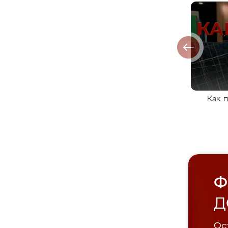
Как 
Ф
Д
Ост