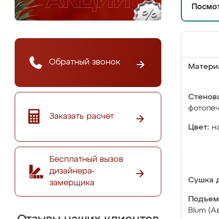
Посмот
Обратный звонок
Матери
Стенова
фотопе
Заказать расчёт
Цвет:
н
Бесплатный вызов
дизайнера-
Сушка д
замерщика
Подъем
Blum (А