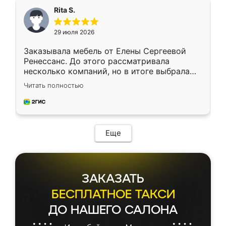
Rita S.
29 июля 2026
Заказывала мебель от Елены Сергеевой
Ренессанс. До этого рассматривала
несколько компаний, но в итоге выбрала
эту. Сначала обговорили условия, потом
Читать полностью
приехал замерщик, всё спокойно объяснил
и снял размеры. Изготовили в срок, с
доставкой тоже никаких проблем не
возникло. Сборку выполнили аккуратно,
мебель сразу встала на свое место без
Еще
каких-либо доработок. Качеством осталась
довольна, все выглядит так, как и ожидала.
ЗАКАЗАТЬ
БЕСПЛАТНОЕ ТАКСИ
ДО НАШЕГО САЛОНА