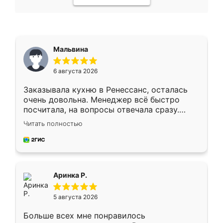
Мальвина
6 августа 2026
Заказывала кухню в Ренессанс, осталась
очень довольна. Менеджер всё быстро
посчитала, на вопросы отвечала сразу.
Замерщик приехал в субботу, подошёл к
Читать полностью
делу со всей ответственностью. Собрали
за день, ребята работали аккуратно, даже
пыли почти не было. Качество отличное,
ящики ходят плавно, ничего не скрипит.
Всё подошло как влитое.
Аринка Р.
5 августа 2026
Больше всех мне понравилось