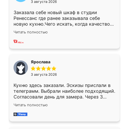
3 августа 2026
Заказала себе новый шкаф в студии
Ренессанс где ранее заказывала себе
новую кухню.Чего искать, когда качеством
вполне довольна. Служит кухня уже почти
Читать полностью
два года, нареканий нет.
Ярослава
3 августа 2026
Кухню здесь заказали. Эскизы прислали в
телеграмм. Выбрали наиболее подходящий.
Согласовали день для замера. Через 3
недели кухня была уже готова. Остались
Читать полностью
довольны работой. Спасибо Ренессанс
мебель за качественную работу!