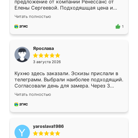
предложение от компании Ренессанс от
Елены Сергеевой. Подходяшщая цена и
короткие сроки изготовления. Приехавший
Читать полностью
для замера сотрудник Владислав
предложил по моему эскизу самый
1
подходящий вариант шкафа. Немного его
видоизменил, получилось даже лучше, чем
я хотела.
Ярослава
3 августа 2026
Кухню здесь заказали. Эскизы прислали в
телеграмм. Выбрали наиболее подходящий.
Согласовали день для замера. Через 3
недели кухня была уже готова. Остались
Читать полностью
довольны работой. Спасибо Ренессанс
мебель за качественную работу!
yaroslava1986