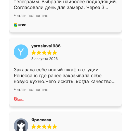
телеграмм. Выбрали наиболее подходящий.
Согласовали день для замера. Через 3
недели кухня была уже готова. Остались
Читать полностью
довольны работой. Спасибо Ренессанс
мебель за качественную работу!
yaroslava1986
3 августа 2026
Заказала себе новый шкаф в студии
Ренессанс где ранее заказывала себе
новую кухню.Чего искать, когда качеством
вполне довольна. Служит кухня уже почти
Читать полностью
два года, нареканий нет.
Ярослава