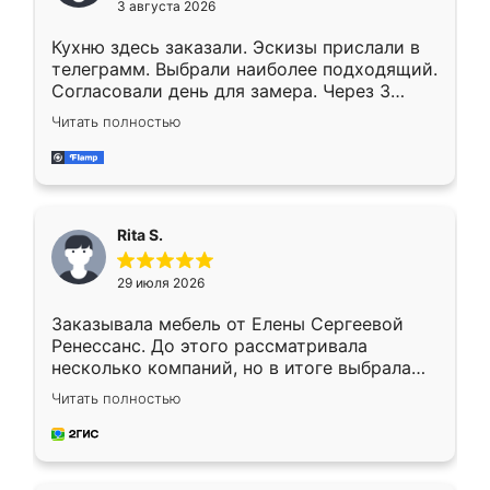
3 августа 2026
Кухню здесь заказали. Эскизы прислали в
телеграмм. Выбрали наиболее подходящий.
Согласовали день для замера. Через 3
недели кухня была уже готова. Остались
Читать полностью
довольны работой. Спасибо Ренессанс
мебель за качественную работу!
Rita S.
29 июля 2026
Заказывала мебель от Елены Сергеевой
Ренессанс. До этого рассматривала
несколько компаний, но в итоге выбрала
эту. Сначала обговорили условия, потом
Читать полностью
приехал замерщик, всё спокойно объяснил
и снял размеры. Изготовили в срок, с
доставкой тоже никаких проблем не
возникло. Сборку выполнили аккуратно,