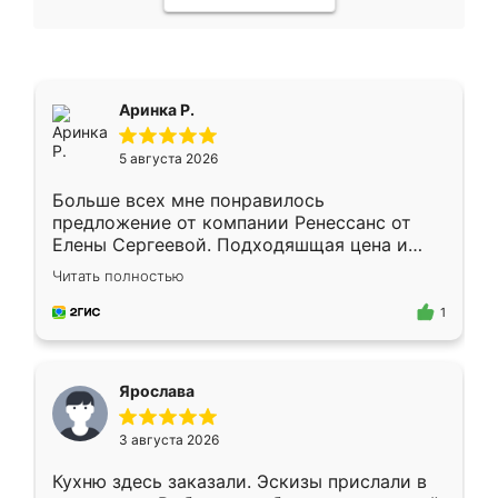
Аринка Р.
5 августа 2026
Больше всех мне понравилось
предложение от компании Ренессанс от
Елены Сергеевой. Подходяшщая цена и
короткие сроки изготовления. Приехавший
Читать полностью
для замера сотрудник Владислав
предложил по моему эскизу самый
1
подходящий вариант шкафа. Немного его
видоизменил, получилось даже лучше, чем
я хотела.
Ярослава
3 августа 2026
Кухню здесь заказали. Эскизы прислали в