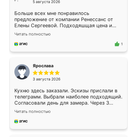
5 августа 2026
Больше всех мне понравилось
предложение от компании Ренессанс от
Елены Сергеевой. Подходяшщая цена и
короткие сроки изготовления. Приехавший
Читать полностью
для замера сотрудник Владислав
предложил по моему эскизу самый
1
подходящий вариант шкафа. Немного его
видоизменил, получилось даже лучше, чем
я хотела.
Ярослава
3 августа 2026
Кухню здесь заказали. Эскизы прислали в
телеграмм. Выбрали наиболее подходящий.
Согласовали день для замера. Через 3
недели кухня была уже готова. Остались
Читать полностью
довольны работой. Спасибо Ренессанс
мебель за качественную работу!