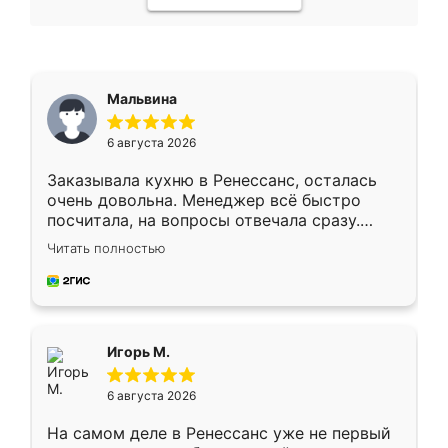
Мальвина
6 августа 2026
Заказывала кухню в Ренессанс, осталась
очень довольна. Менеджер всё быстро
посчитала, на вопросы отвечала сразу.
Замерщик приехал в субботу, подошёл к
Читать полностью
делу со всей ответственностью. Собрали
за день, ребята работали аккуратно, даже
пыли почти не было. Качество отличное,
ящики ходят плавно, ничего не скрипит.
Всё подошло как влитое.
Игорь М.
6 августа 2026
На самом деле в Ренессанс уже не первый