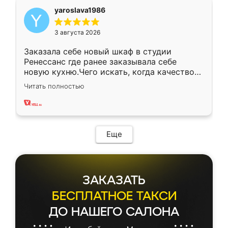
yaroslava1986
3 августа 2026
Заказала себе новый шкаф в студии
Ренессанс где ранее заказывала себе
новую кухню.Чего искать, когда качеством
вполне довольна. Служит кухня уже почти
Читать полностью
два года, нареканий нет.
Еще
ЗАКАЗАТЬ
БЕСПЛАТНОЕ ТАКСИ
ДО НАШЕГО САЛОНА