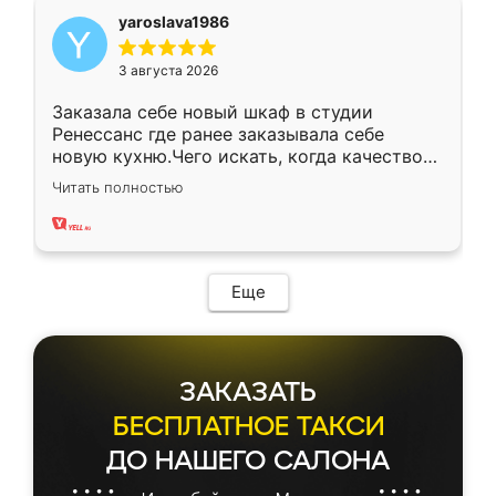
yaroslava1986
3 августа 2026
Заказала себе новый шкаф в студии
Ренессанс где ранее заказывала себе
новую кухню.Чего искать, когда качеством
вполне довольна. Служит кухня уже почти
Читать полностью
два года, нареканий нет.
Еще
ЗАКАЗАТЬ
БЕСПЛАТНОЕ ТАКСИ
ДО НАШЕГО САЛОНА