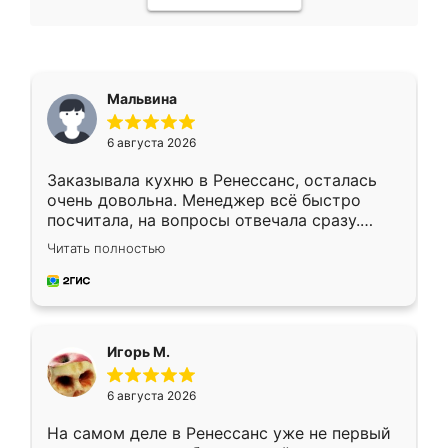
Мальвина
6 августа 2026
Заказывала кухню в Ренессанс, осталась
очень довольна. Менеджер всё быстро
посчитала, на вопросы отвечала сразу.
Замерщик приехал в субботу, подошёл к
Читать полностью
делу со всей ответственностью. Собрали
за день, ребята работали аккуратно, даже
пыли почти не было. Качество отличное,
ящики ходят плавно, ничего не скрипит.
Всё подошло как влитое.
Игорь М.
6 августа 2026
На самом деле в Ренессанс уже не первый