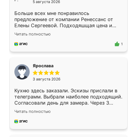
5 августа 2026
Больше всех мне понравилось
предложение от компании Ренессанс от
Елены Сергеевой. Подходяшщая цена и
короткие сроки изготовления. Приехавший
Читать полностью
для замера сотрудник Владислав
предложил по моему эскизу самый
1
подходящий вариант шкафа. Немного его
видоизменил, получилось даже лучше, чем
я хотела.
Ярослава
3 августа 2026
Кухню здесь заказали. Эскизы прислали в
телеграмм. Выбрали наиболее подходящий.
Согласовали день для замера. Через 3
недели кухня была уже готова. Остались
Читать полностью
довольны работой. Спасибо Ренессанс
мебель за качественную работу!