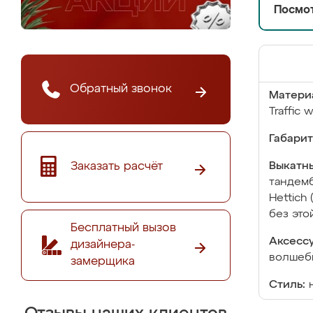
Посмот
Обратный звонок
Матери
Traffic 
Габарит
Заказать расчёт
Выкатны
тандемб
Hettich
без это
Бесплатный вызов
Аксесс
дизайнера-
волшебн
замерщика
Стиль: