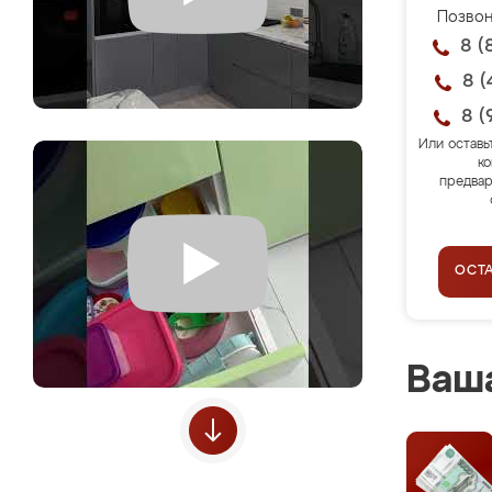
Позвон
8 (
8 (
8 (
Или оставь
ко
предвар
ОСТ
Ваша