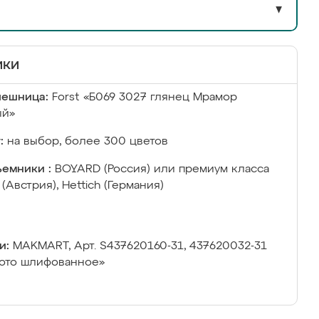
▼
ики
лешница:
Forst «Б069 3027 глянец Мрамор
ый»
:
на выбор, более 300 цветов
емники :
BOYARD (Россия) или премиум класса
 (Австрия), Hettich (Германия)
и:
MAKMART, Арт. S437620160-31, 437620032-31
ото шлифованное»