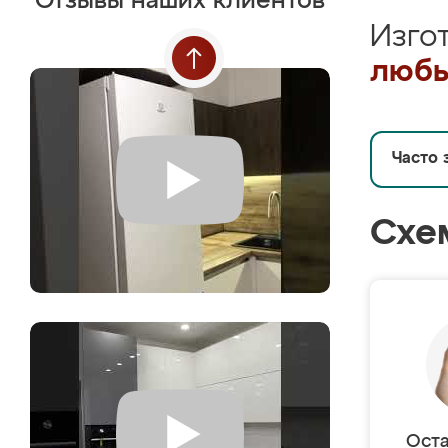
Отзывы наших клиентов
Изго
любы
Часто 
Схе
Оста