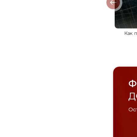
Как 
Ф
Д
Ост