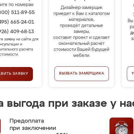
ите по номерам
Дизайнер-замерщик
800) 511-89-55
приедет к Вам с каталогом
материалов,
Вы
495) 665-24-01
проведёт детальные
р
926) 409-68-13
замеры,
д
составит проект и сделает
з
те заявку на сайте для
окончательный расчёт
нсультации и
стоимости Вашей будущей
ительного расчёта
стоимости.
мебели.
ВЫЗВАТЬ ЗАМЕРЩИКА
АВИТЬ ЗАЯВКУ
 выгода при заказе у на
Предоплата
при заключении