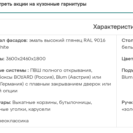
реть акции на кухонные гарнитуры
Характерист
ал фасадов:
эмаль высокий глянец RAL 9016
Сто
white
бел
ы:
3600х2460х1800
Цвет
е системы :
ПВШ полного открывания,
Подъ
оксы BOYARD (Россия), Blum (Австрия) или
Blum
 (Германия) с плавным закрыванием дверок или
й опции
уары:
Выкатные корзины, бутылочницы,
Ручк
ые уголки, карусели
«зол
неоклассика