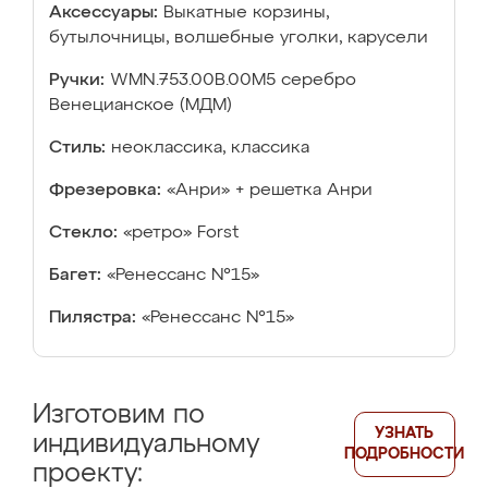
Аксессуары:
Выкатные корзины,
бутылочницы, волшебные уголки, карусели
Ручки:
WMN.753.00B.00M5 серебро
Венецианское (МДМ)
Стиль:
неоклассика, классика
Фрезеровка:
«Анри» + решетка Анри
Стекло:
«ретро» Forst
Багет:
«Ренессанс №15»
Пилястра:
«Ренессанс №15»
Изготовим по
УЗНАТЬ
индивидуальному
ПОДРОБНОСТИ
проекту: