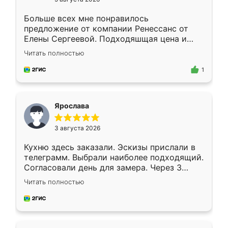
Больше всех мне понравилось
предложение от компании Ренессанс от
Елены Сергеевой. Подходяшщая цена и
короткие сроки изготовления. Приехавший
Читать полностью
для замера сотрудник Владислав
предложил по моему эскизу самый
1
подходящий вариант шкафа. Немного его
видоизменил, получилось даже лучше, чем
я хотела.
Ярослава
3 августа 2026
Кухню здесь заказали. Эскизы прислали в
телеграмм. Выбрали наиболее подходящий.
Согласовали день для замера. Через 3
недели кухня была уже готова. Остались
Читать полностью
довольны работой. Спасибо Ренессанс
мебель за качественную работу!