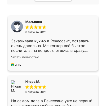
Мальвина
6 августа 2026
Заказывала кухню в Ренессанс, осталась
очень довольна. Менеджер всё быстро
посчитала, на вопросы отвечала сразу.
Замерщик приехал в субботу, подошёл к
Читать полностью
делу со всей ответственностью. Собрали
за день, ребята работали аккуратно, даже
пыли почти не было. Качество отличное,
ящики ходят плавно, ничего не скрипит.
Всё подошло как влитое.
Игорь М.
6 августа 2026
На самом деле в Ренессанс уже не первый
раз заказываю мебель первый раз