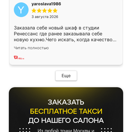
yaroslava1986
3 августа 2026
Заказала себе новый шкаф в студии
Ренессанс где ранее заказывала себе
новую кухню.Чего искать, когда качеством
вполне довольна. Служит кухня уже почти
Читать полностью
два года, нареканий нет.
Еще
ЗАКАЗАТЬ
БЕСПЛАТНОЕ ТАКСИ
ДО НАШЕГО САЛОНА
Из любой точки Москвы и