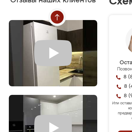
Схе
Отзывы наших клиентов
Оста
Позвон
8 (
8 (
8 (
Или оставь
ко
предвар