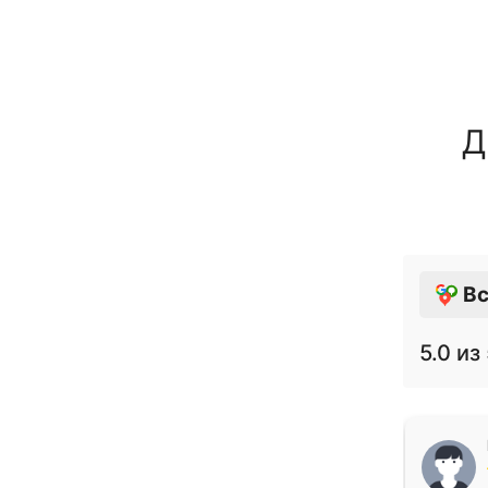
Д
Вс
5.0
из 