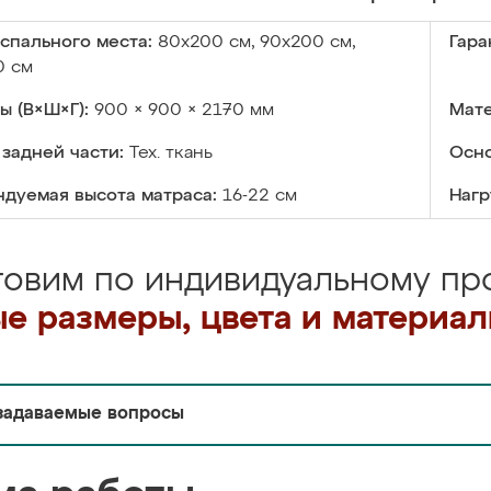
спального места:
80х200 см, 90х200 см,
Гара
0 см
ы (В×Ш×Г):
900 × 900 × 2170 мм
Мате
задней части:
Тех. ткань
Осно
дуемая высота матраса:
16-22 см
Нагр
товим по индивидуальному про
е размеры, цвета и материа
задаваемые вопросы