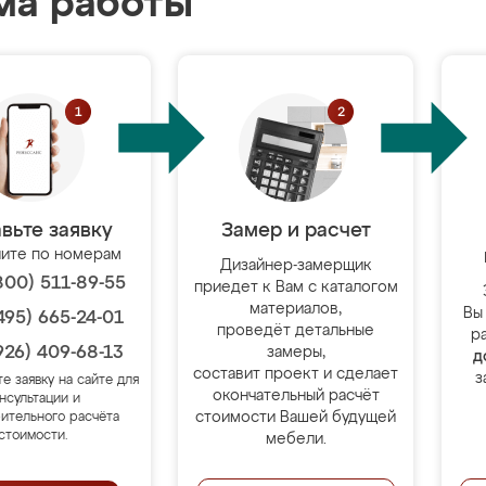
ма работы
вьте заявку
Замер и расчет
ите по номерам
Дизайнер-замерщик
800) 511-89-55
приедет к Вам с каталогом
материалов,
Вы
495) 665-24-01
проведёт детальные
р
926) 409-68-13
замеры,
д
составит проект и сделает
з
те заявку на сайте для
окончательный расчёт
нсультации и
стоимости Вашей будущей
ительного расчёта
стоимости.
мебели.