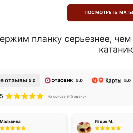
ПОСМОТРЕТЬ МАТ
ержим планку серьезнее, чем
катани
е отзывы
5.0
5.0
5.0
5
На основе
945
оценок
Мальвина
Игорь М.