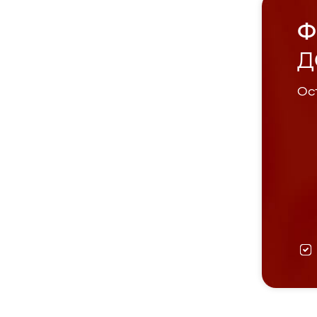
Ф
Д
Ост