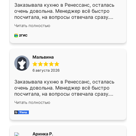
Заказывала кухню в Ренессанс, осталась
очень довольна. Менеджер всё быстро
посчитала, на вопросы отвечала сразу.
Замерщик приехал в субботу, подошёл к
Читать полностью
делу со всей ответственностью. Собрали
за день, ребята работали аккуратно, даже
пыли почти не было. Качество отличное,
ящики ходят плавно, ничего не скрипит.
Всё подошло как влитое.
Мальвина
6 августа 2026
Заказывала кухню в Ренессанс, осталась
очень довольна. Менеджер всё быстро
посчитала, на вопросы отвечала сразу.
Замерщик приехал в субботу, подошёл к
Читать полностью
делу со всей ответственностью. Собрали
за день, ребята работали аккуратно, даже
пыли почти не было. Качество отличное,
ящики ходят плавно, ничего не скрипит.
Всё подошло как влитое.
Аринка Р.