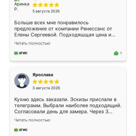
5 августа 2026
Больше всех мне понравилось
предложение от компании Ренессанс от
Елены Сергеевой. Подходяшщая цена и
короткие сроки изготовления. Приехавший
Читать полностью
для замера сотрудник Владислав
предложил по моему эскизу самый
1
подходящий вариант шкафа. Немного его
видоизменил, получилось даже лучше, чем
я хотела.
Ярослава
3 августа 2026
Кухню здесь заказали. Эскизы прислали в
телеграмм. Выбрали наиболее подходящий.
Согласовали день для замера. Через 3
недели кухня была уже готова. Остались
Читать полностью
довольны работой. Спасибо Ренессанс
мебель за качественную работу!