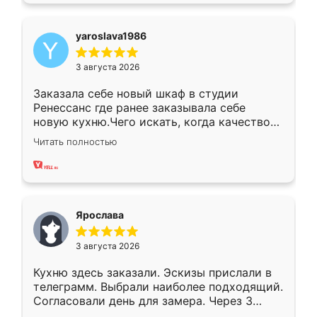
yaroslava1986
3 августа 2026
Заказала себе новый шкаф в студии
Ренессанс где ранее заказывала себе
новую кухню.Чего искать, когда качеством
вполне довольна. Служит кухня уже почти
Читать полностью
два года, нареканий нет.
Ярослава
3 августа 2026
Кухню здесь заказали. Эскизы прислали в
телеграмм. Выбрали наиболее подходящий.
Согласовали день для замера. Через 3
недели кухня была уже готова. Остались