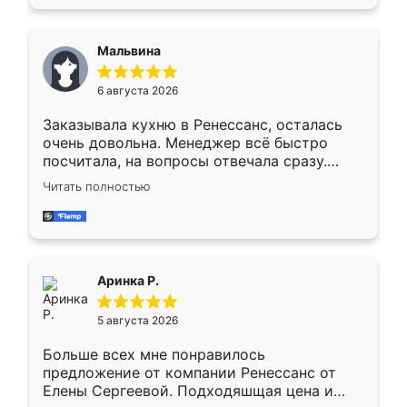
также адекватные цены. До этого
сравнивал с разными конкурентами в этом
сегменте ,выбор у конкурентов куда
Мальвина
меньше, здесь же он более разнообразный.
Мне нравится ,если что-то потребуется из
6 августа 2026
мебели буду заказывать только здесь.
Заказывала кухню в Ренессанс, осталась
очень довольна. Менеджер всё быстро
посчитала, на вопросы отвечала сразу.
Замерщик приехал в субботу, подошёл к
Читать полностью
делу со всей ответственностью. Собрали
за день, ребята работали аккуратно, даже
пыли почти не было. Качество отличное,
ящики ходят плавно, ничего не скрипит.
Всё подошло как влитое.
Аринка Р.
5 августа 2026
Больше всех мне понравилось
предложение от компании Ренессанс от
Елены Сергеевой. Подходяшщая цена и