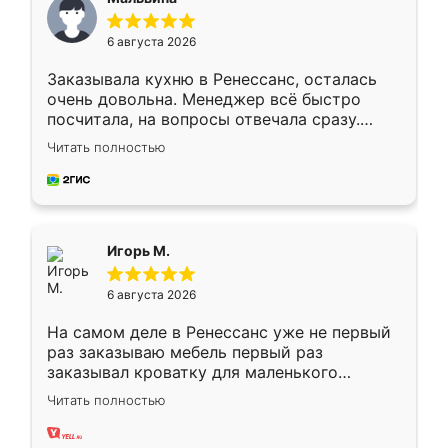
6 августа 2026
Заказывала кухню в Ренессанс, осталась
очень довольна. Менеджер всё быстро
посчитала, на вопросы отвечала сразу.
Замерщик приехал в субботу, подошёл к
Читать полностью
делу со всей ответственностью. Собрали
за день, ребята работали аккуратно, даже
пыли почти не было. Качество отличное,
ящики ходят плавно, ничего не скрипит.
Всё подошло как влитое.
Игорь М.
6 августа 2026
На самом деле в Ренессанс уже не первый
раз заказываю мебель первый раз
заказывал кроватку для маленького
ребёнка при его рождении ,во второй раз
Читать полностью
заказал шкаф-купе. По качеству очень
хорошее сборка достаточно быстрая,