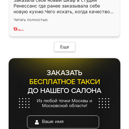
Заказала себе новый шкаф в студии
Ренессанс где ранее заказывала себе
новую кухню.Чего искать, когда качеством
вполне довольна. Служит кухня уже почти
Читать полностью
два года, нареканий нет.
Еще
ЗАКАЗАТЬ
БЕСПЛАТНОЕ ТАКСИ
ДО НАШЕГО САЛОНА
Из любой точки Москвы и
Московской области!