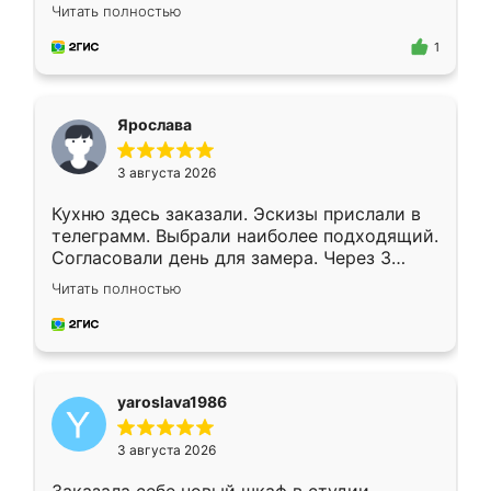
короткие сроки изготовления. Приехавший
Читать полностью
для замера сотрудник Владислав
предложил по моему эскизу самый
1
подходящий вариант шкафа. Немного его
видоизменил, получилось даже лучше, чем
я хотела.
Ярослава
3 августа 2026
Кухню здесь заказали. Эскизы прислали в
телеграмм. Выбрали наиболее подходящий.
Согласовали день для замера. Через 3
недели кухня была уже готова. Остались
Читать полностью
довольны работой. Спасибо Ренессанс
мебель за качественную работу!
yaroslava1986
3 августа 2026