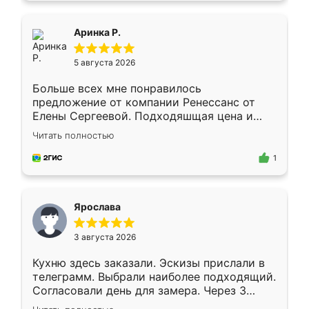
ящики ходят плавно, ничего не скрипит.
Всё подошло как влитое.
Аринка Р.
5 августа 2026
Больше всех мне понравилось
предложение от компании Ренессанс от
Елены Сергеевой. Подходяшщая цена и
короткие сроки изготовления. Приехавший
Читать полностью
для замера сотрудник Владислав
предложил по моему эскизу самый
1
подходящий вариант шкафа. Немного его
видоизменил, получилось даже лучше, чем
я хотела.
Ярослава
3 августа 2026
Кухню здесь заказали. Эскизы прислали в
телеграмм. Выбрали наиболее подходящий.
Согласовали день для замера. Через 3
недели кухня была уже готова. Остались