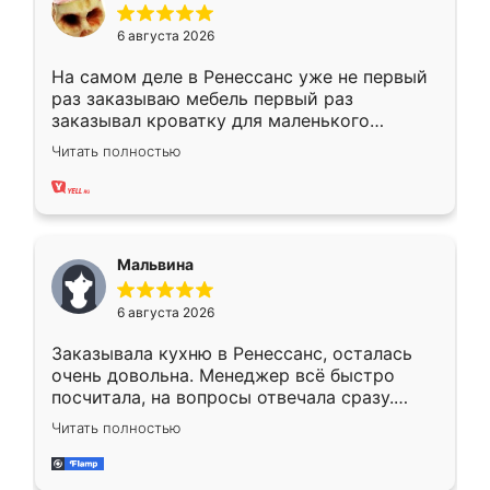
6 августа 2026
На самом деле в Ренессанс уже не первый
раз заказываю мебель первый раз
заказывал кроватку для маленького
ребёнка при его рождении ,во второй раз
Читать полностью
заказал шкаф-купе. По качеству очень
хорошее сборка достаточно быстрая,
также адекватные цены. До этого
сравнивал с разными конкурентами в этом
сегменте ,выбор у конкурентов куда
Мальвина
меньше, здесь же он более разнообразный.
Мне нравится ,если что-то потребуется из
6 августа 2026
мебели буду заказывать только здесь.
Заказывала кухню в Ренессанс, осталась
очень довольна. Менеджер всё быстро
посчитала, на вопросы отвечала сразу.
Замерщик приехал в субботу, подошёл к
Читать полностью
делу со всей ответственностью. Собрали
за день, ребята работали аккуратно, даже
пыли почти не было. Качество отличное,