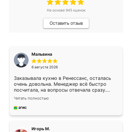
На основе
945
оценок
Оставить отзыв
Мальвина
6 августа 2026
Заказывала кухню в Ренессанс, осталась
очень довольна. Менеджер всё быстро
посчитала, на вопросы отвечала сразу.
Замерщик приехал в субботу, подошёл к
Читать полностью
делу со всей ответственностью. Собрали
за день, ребята работали аккуратно, даже
пыли почти не было. Качество отличное,
ящики ходят плавно, ничего не скрипит.
Всё подошло как влитое.
Игорь М.