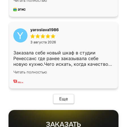
Читать полностью
довольны работой. Спасибо Ренессанс
мебель за качественную работу!
yaroslava1986
3 августа 2026
Заказала себе новый шкаф в студии
Ренессанс где ранее заказывала себе
новую кухню.Чего искать, когда качеством
вполне довольна. Служит кухня уже почти
Читать полностью
два года, нареканий нет.
Еще
ЗАКАЗАТЬ