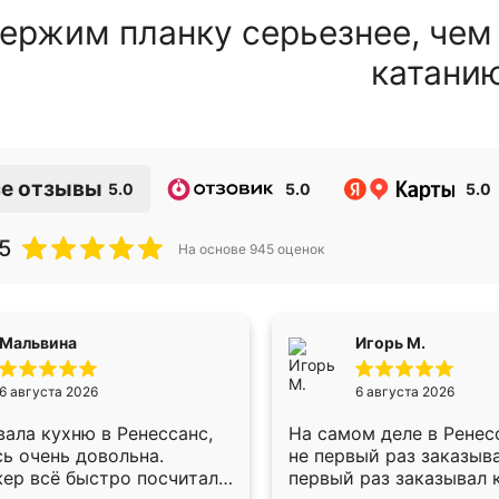
ержим планку серьезнее, чем
катани
е отзывы
5.0
5.0
5.0
5
На основе
945
оценок
Мальвина
Игорь М.
6 августа 2026
6 августа 2026
ала кухню в Ренессанс,
На самом деле в Ренес
ь очень довольна.
не первый раз заказыв
ер всё быстро посчитала,
первый раз заказывал 