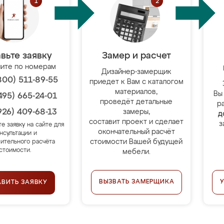
вьте заявку
Замер и расчет
ите по номерам
Дизайнер-замерщик
800) 511-89-55
приедет к Вам с каталогом
материалов,
Вы
495) 665-24-01
проведёт детальные
р
926) 409-68-13
замеры,
д
составит проект и сделает
з
те заявку на сайте для
окончательный расчёт
нсультации и
стоимости Вашей будущей
ительного расчёта
стоимости.
мебели.
ВЫЗВАТЬ ЗАМЕРЩИКА
АВИТЬ ЗАЯВКУ