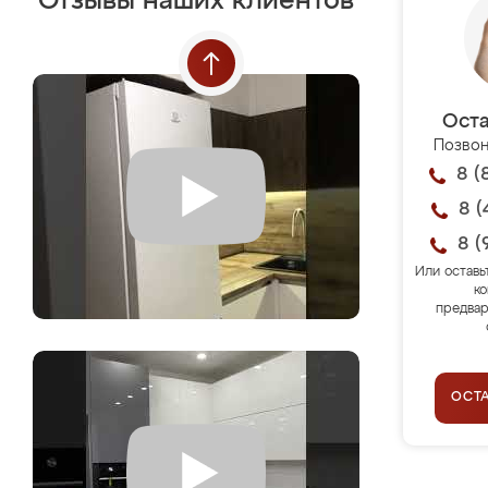
Отзывы наших клиентов
Оста
Позвон
8 (
8 (
8 (
Или оставь
ко
предвар
ОСТ