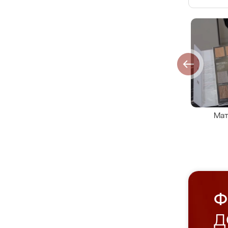
Мат
Ф
Д