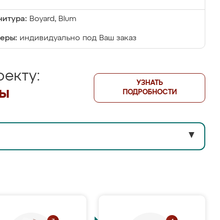
итура:
Boyard, Blum
еры:
индивидуально под Ваш заказ
екту:
УЗНАТЬ
лы
ПОДРОБНОСТИ
▼