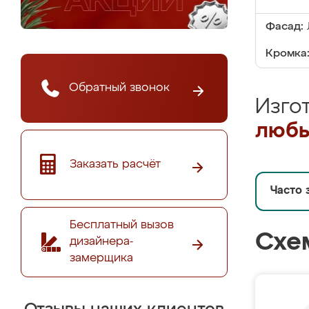
Фасад:
Кромка
Обратный звонок
Изго
любы
Заказать расчёт
Часто 
Бесплатный вызов
Схе
дизайнера-
замерщика