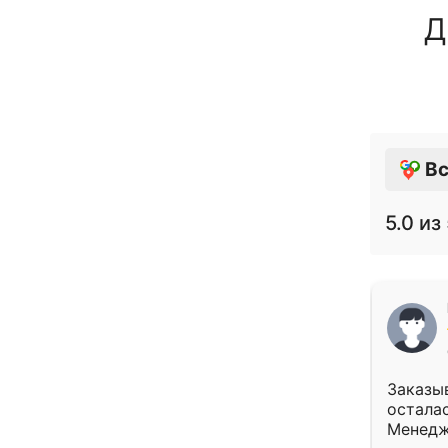
Д
Вс
5.0
из 
Заказыв
осталас
Менедж