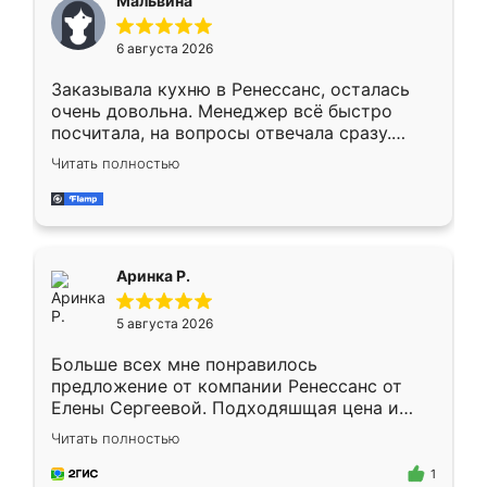
Мальвина
меньше, здесь же он более разнообразный.
Мне нравится ,если что-то потребуется из
6 августа 2026
мебели буду заказывать только здесь.
Заказывала кухню в Ренессанс, осталась
очень довольна. Менеджер всё быстро
посчитала, на вопросы отвечала сразу.
Замерщик приехал в субботу, подошёл к
Читать полностью
делу со всей ответственностью. Собрали
за день, ребята работали аккуратно, даже
пыли почти не было. Качество отличное,
ящики ходят плавно, ничего не скрипит.
Всё подошло как влитое.
Аринка Р.
5 августа 2026
Больше всех мне понравилось
предложение от компании Ренессанс от
Елены Сергеевой. Подходяшщая цена и
короткие сроки изготовления. Приехавший
Читать полностью
для замера сотрудник Владислав
предложил по моему эскизу самый
1