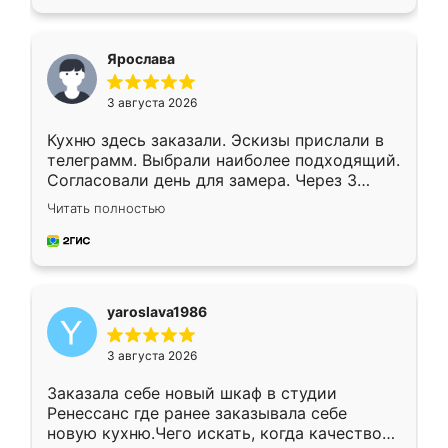
подходящий вариант шкафа. Немного его
видоизменил, получилось даже лучше, чем
я хотела.
Ярослава
3 августа 2026
Кухню здесь заказали. Эскизы прислали в
телеграмм. Выбрали наиболее подходящий.
Согласовали день для замера. Через 3
недели кухня была уже готова. Остались
Читать полностью
довольны работой. Спасибо Ренессанс
мебель за качественную работу!
yaroslava1986
3 августа 2026
Заказала себе новый шкаф в студии
Ренессанс где ранее заказывала себе
новую кухню.Чего искать, когда качеством