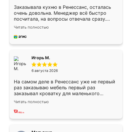
Заказывала кухню в Ренессанс, осталась
очень довольна. Менеджер всё быстро
посчитала, на вопросы отвечала сразу.
Замерщик приехал в субботу, подошёл к
Читать полностью
делу со всей ответственностью. Собрали
за день, ребята работали аккуратно, даже
пыли почти не было. Качество отличное,
ящики ходят плавно, ничего не скрипит.
Всё подошло как влитое.
Игорь М.
6 августа 2026
На самом деле в Ренессанс уже не первый
раз заказываю мебель первый раз
заказывал кроватку для маленького
ребёнка при его рождении ,во второй раз
Читать полностью
заказал шкаф-купе. По качеству очень
хорошее сборка достаточно быстрая,
также адекватные цены. До этого
сравнивал с разными конкурентами в этом
сегменте ,выбор у конкурентов куда