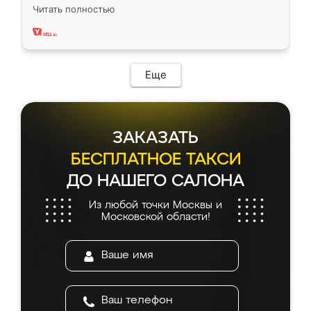
вполне довольна. Служит кухня уже почти
Читать полностью
два года, нареканий нет.
Еще
ЗАКАЗАТЬ
БЕСПЛАТНОЕ ТАКСИ
ДО НАШЕГО САЛОНА
Из любой точки Москвы и
Московской области!