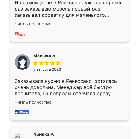
На самом деле в Ренессанс уже не первый
раз заказываю мебель первый раз
заказывал кроватку для маленького
ребёнка при его рождении ,во второй раз
Читать полностью
заказал шкаф-купе. По качеству очень
хорошее сборка достаточно быстрая,
также адекватные цены. До этого
сравнивал с разными конкурентами в этом
сегменте ,выбор у конкурентов куда
Мальвина
меньше, здесь же он более разнообразный.
Мне нравится ,если что-то потребуется из
6 августа 2026
мебели буду заказывать только здесь.
Заказывала кухню в Ренессанс, осталась
очень довольна. Менеджер всё быстро
посчитала, на вопросы отвечала сразу.
Замерщик приехал в субботу, подошёл к
Читать полностью
делу со всей ответственностью. Собрали
за день, ребята работали аккуратно, даже
пыли почти не было. Качество отличное,
ящики ходят плавно, ничего не скрипит.
Всё подошло как влитое.
Аринка Р.