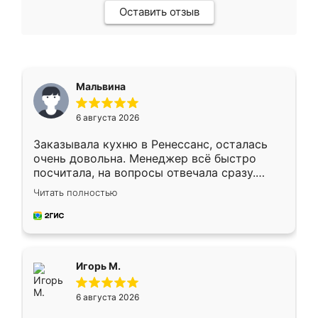
Оставить отзыв
Мальвина
6 августа 2026
Заказывала кухню в Ренессанс, осталась
очень довольна. Менеджер всё быстро
посчитала, на вопросы отвечала сразу.
Замерщик приехал в субботу, подошёл к
Читать полностью
делу со всей ответственностью. Собрали
за день, ребята работали аккуратно, даже
пыли почти не было. Качество отличное,
ящики ходят плавно, ничего не скрипит.
Всё подошло как влитое.
Игорь М.
6 августа 2026