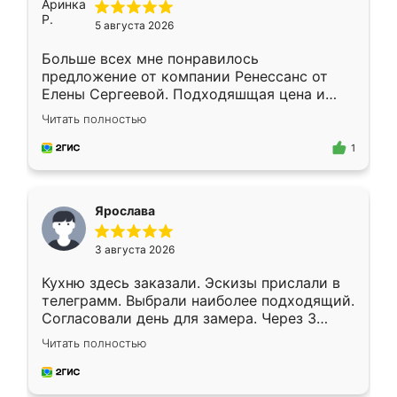
5 августа 2026
Больше всех мне понравилось
предложение от компании Ренессанс от
Елены Сергеевой. Подходяшщая цена и
короткие сроки изготовления. Приехавший
Читать полностью
для замера сотрудник Владислав
предложил по моему эскизу самый
1
подходящий вариант шкафа. Немного его
видоизменил, получилось даже лучше, чем
я хотела.
Ярослава
3 августа 2026
Кухню здесь заказали. Эскизы прислали в
телеграмм. Выбрали наиболее подходящий.
Согласовали день для замера. Через 3
недели кухня была уже готова. Остались
Читать полностью
довольны работой. Спасибо Ренессанс
мебель за качественную работу!