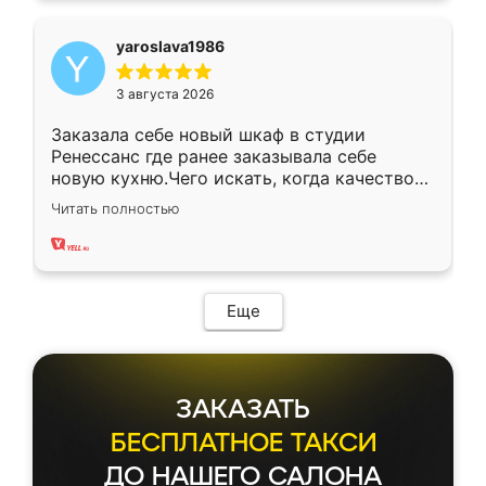
yaroslava1986
3 августа 2026
Заказала себе новый шкаф в студии
Ренессанс где ранее заказывала себе
новую кухню.Чего искать, когда качеством
вполне довольна. Служит кухня уже почти
Читать полностью
два года, нареканий нет.
Еще
ЗАКАЗАТЬ
БЕСПЛАТНОЕ ТАКСИ
ДО НАШЕГО САЛОНА