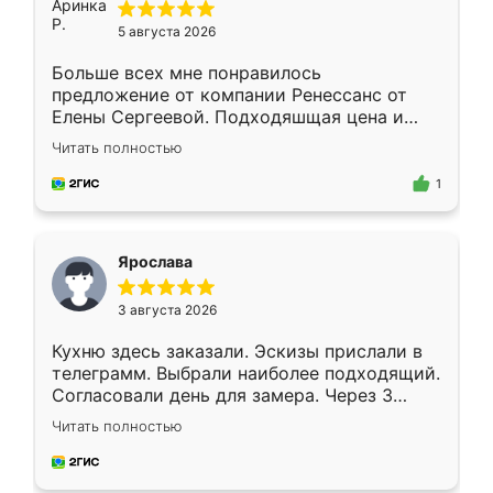
5 августа 2026
Больше всех мне понравилось
предложение от компании Ренессанс от
Елены Сергеевой. Подходяшщая цена и
короткие сроки изготовления. Приехавший
Читать полностью
для замера сотрудник Владислав
предложил по моему эскизу самый
1
подходящий вариант шкафа. Немного его
видоизменил, получилось даже лучше, чем
я хотела.
Ярослава
3 августа 2026
Кухню здесь заказали. Эскизы прислали в
телеграмм. Выбрали наиболее подходящий.
Согласовали день для замера. Через 3
недели кухня была уже готова. Остались
Читать полностью
довольны работой. Спасибо Ренессанс
мебель за качественную работу!