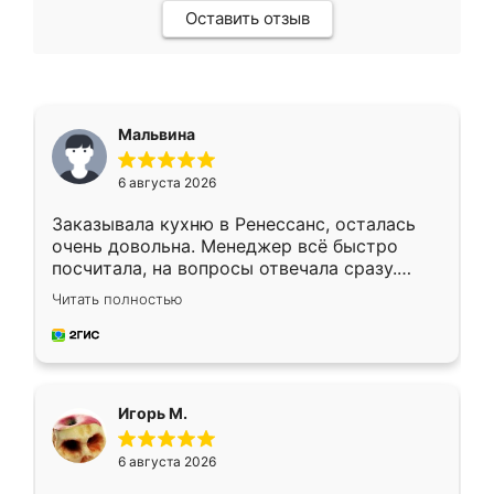
Оставить отзыв
Мальвина
6 августа 2026
Заказывала кухню в Ренессанс, осталась
очень довольна. Менеджер всё быстро
посчитала, на вопросы отвечала сразу.
Замерщик приехал в субботу, подошёл к
Читать полностью
делу со всей ответственностью. Собрали
за день, ребята работали аккуратно, даже
пыли почти не было. Качество отличное,
ящики ходят плавно, ничего не скрипит.
Всё подошло как влитое.
Игорь М.
6 августа 2026