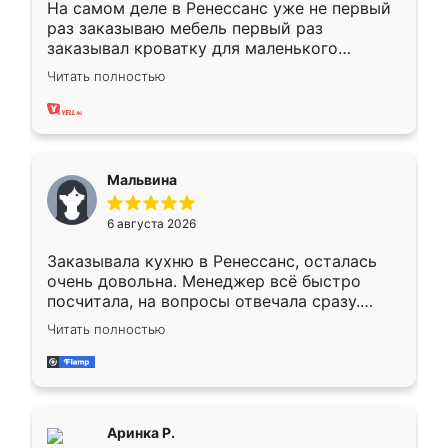
На самом деле в Ренессанс уже не первый
раз заказываю мебель первый раз
заказывал кроватку для маленького
ребёнка при его рождении ,во второй раз
Читать полностью
заказал шкаф-купе. По качеству очень
хорошее сборка достаточно быстрая,
также адекватные цены. До этого
сравнивал с разными конкурентами в этом
сегменте ,выбор у конкурентов куда
Мальвина
меньше, здесь же он более разнообразный.
Мне нравится ,если что-то потребуется из
6 августа 2026
мебели буду заказывать только здесь.
Заказывала кухню в Ренессанс, осталась
очень довольна. Менеджер всё быстро
посчитала, на вопросы отвечала сразу.
Замерщик приехал в субботу, подошёл к
Читать полностью
делу со всей ответственностью. Собрали
за день, ребята работали аккуратно, даже
пыли почти не было. Качество отличное,
ящики ходят плавно, ничего не скрипит.
Всё подошло как влитое.
Аринка Р.