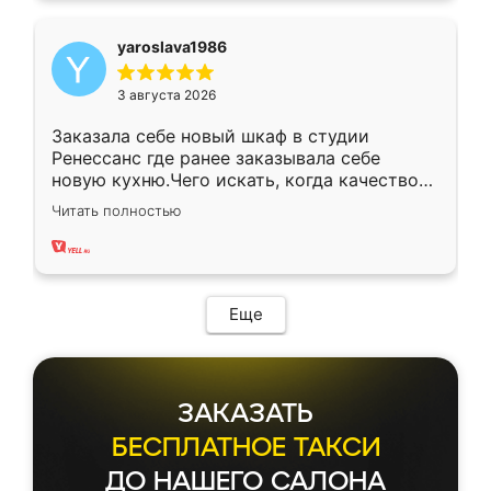
yaroslava1986
3 августа 2026
Заказала себе новый шкаф в студии
Ренессанс где ранее заказывала себе
новую кухню.Чего искать, когда качеством
вполне довольна. Служит кухня уже почти
Читать полностью
два года, нареканий нет.
Еще
ЗАКАЗАТЬ
БЕСПЛАТНОЕ ТАКСИ
ДО НАШЕГО САЛОНА