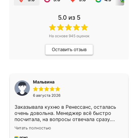
5.0
из 5
На основе
945
оценок
Оставить отзыв
Мальвина
6 августа 2026
Заказывала кухню в Ренессанс, осталась
очень довольна. Менеджер всё быстро
посчитала, на вопросы отвечала сразу.
Замерщик приехал в субботу, подошёл к
Читать полностью
делу со всей ответственностью. Собрали
за день, ребята работали аккуратно, даже