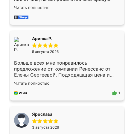
Замерщик приехал в субботу, подошёл к
Читать полностью
делу со всей ответственностью. Собрали
за день, ребята работали аккуратно, даже
пыли почти не было. Качество отличное,
ящики ходят плавно, ничего не скрипит.
Всё подошло как влитое.
Аринка Р.
5 августа 2026
Больше всех мне понравилось
предложение от компании Ренессанс от
Елены Сергеевой. Подходяшщая цена и
короткие сроки изготовления. Приехавший
Читать полностью
для замера сотрудник Владислав
предложил по моему эскизу самый
1
подходящий вариант шкафа. Немного его
видоизменил, получилось даже лучше, чем
я хотела.
Ярослава
3 августа 2026