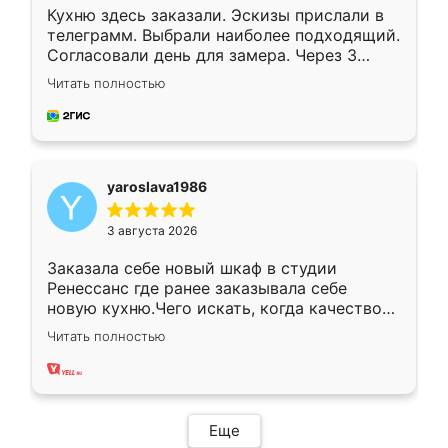
Кухню здесь заказали. Эскизы прислали в
телеграмм. Выбрали наиболее подходящий.
Согласовали день для замера. Через 3
недели кухня была уже готова. Остались
Читать полностью
довольны работой. Спасибо Ренессанс
мебель за качественную работу!
yaroslava1986
3 августа 2026
Заказала себе новый шкаф в студии
Ренессанс где ранее заказывала себе
новую кухню.Чего искать, когда качеством
вполне довольна. Служит кухня уже почти
Читать полностью
два года, нареканий нет.
Еще