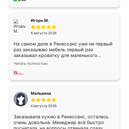
пыли почти не было. Качество отличное,
ящики ходят плавно, ничего не скрипит.
Всё подошло как влитое.
Игорь М.
6 августа 2026
На самом деле в Ренессанс уже не первый
раз заказываю мебель первый раз
заказывал кроватку для маленького
ребёнка при его рождении ,во второй раз
Читать полностью
заказал шкаф-купе. По качеству очень
хорошее сборка достаточно быстрая,
также адекватные цены. До этого
сравнивал с разными конкурентами в этом
сегменте ,выбор у конкурентов куда
Мальвина
меньше, здесь же он более разнообразный.
Мне нравится ,если что-то потребуется из
6 августа 2026
мебели буду заказывать только здесь.
Заказывала кухню в Ренессанс, осталась
очень довольна. Менеджер всё быстро
посчитала, на вопросы отвечала сразу.