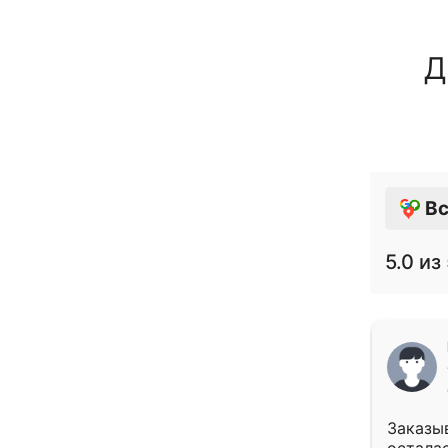
Д
Вс
5.0
из 
Заказыв