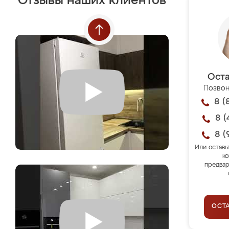
Отзывы наших клиентов
Оста
Позвон
8 (
8 (
8 (
Или оставь
ко
предвар
ОСТ