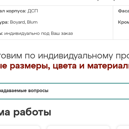
ал корпуса:
ДСП
Фаса
ура:
Boyard, Blum
Кром
ы:
индивидуально под Ваш заказ
товим по индивидуальному про
е размеры, цвета и материа
задаваемые вопросы
ма работы