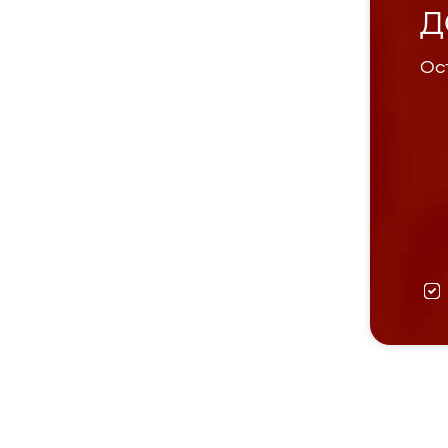
Д
Ост