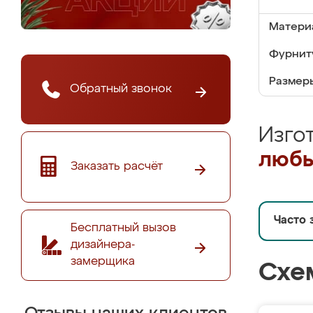
Матери
Фурнит
Размер
Обратный звонок
Изго
любы
Заказать расчёт
Часто 
Бесплатный вызов
дизайнера-
замерщика
Схе