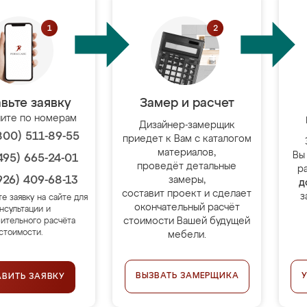
вьте заявку
Замер и расчет
ите по номерам
Дизайнер-замерщик
800) 511-89-55
приедет к Вам с каталогом
материалов,
Вы
495) 665-24-01
проведёт детальные
р
926) 409-68-13
замеры,
д
составит проект и сделает
з
те заявку на сайте для
окончательный расчёт
нсультации и
стоимости Вашей будущей
ительного расчёта
стоимости.
мебели.
ВЫЗВАТЬ ЗАМЕРЩИКА
АВИТЬ ЗАЯВКУ