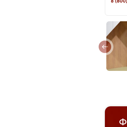
8 (800)
Ф