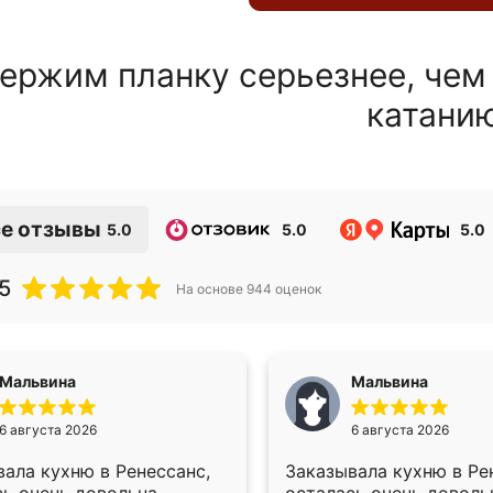
ержим планку серьезнее, чем
катани
е отзывы
5.0
5.0
5.0
5
На основе
944
оценок
Мальвина
Мальвина
6 августа 2026
6 августа 2026
ала кухню в Ренессанс,
Заказывала кухню в Ре