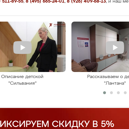
 511-89-55
,
8 (495) 665-24-01
,
8 (926) 409-68-13
, и наш м
Описание детской
Рассказываем о д
"Сильвания"
"Лантана"
ИКСИРУЕМ СКИДКУ В 5%