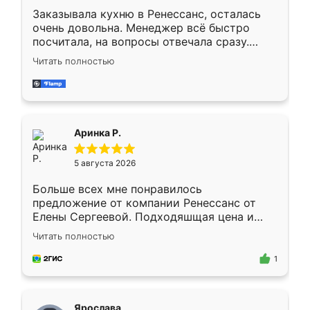
Заказывала кухню в Ренессанс, осталась
очень довольна. Менеджер всё быстро
посчитала, на вопросы отвечала сразу.
Замерщик приехал в субботу, подошёл к
Читать полностью
делу со всей ответственностью. Собрали
за день, ребята работали аккуратно, даже
пыли почти не было. Качество отличное,
ящики ходят плавно, ничего не скрипит.
Всё подошло как влитое.
Аринка Р.
5 августа 2026
Больше всех мне понравилось
предложение от компании Ренессанс от
Елены Сергеевой. Подходяшщая цена и
короткие сроки изготовления. Приехавший
Читать полностью
для замера сотрудник Владислав
предложил по моему эскизу самый
1
подходящий вариант шкафа. Немного его
видоизменил, получилось даже лучше, чем
я хотела.
Ярослава