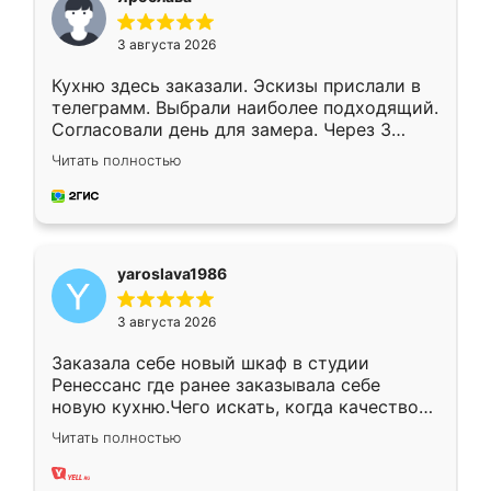
3 августа 2026
Кухню здесь заказали. Эскизы прислали в
телеграмм. Выбрали наиболее подходящий.
Согласовали день для замера. Через 3
недели кухня была уже готова. Остались
Читать полностью
довольны работой. Спасибо Ренессанс
мебель за качественную работу!
yaroslava1986
3 августа 2026
Заказала себе новый шкаф в студии
Ренессанс где ранее заказывала себе
новую кухню.Чего искать, когда качеством
вполне довольна. Служит кухня уже почти
Читать полностью
два года, нареканий нет.