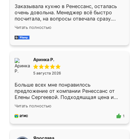
Заказывала кухню в Ренессанс, осталась
очень довольна. Менеджер всё быстро
посчитала, на вопросы отвечала сразу.
Замерщик приехал в субботу, подошёл к
Читать полностью
делу со всей ответственностью. Собрали
за день, ребята работали аккуратно, даже
пыли почти не было. Качество отличное,
ящики ходят плавно, ничего не скрипит.
Всё подошло как влитое.
Аринка Р.
5 августа 2026
Больше всех мне понравилось
предложение от компании Ренессанс от
Елены Сергеевой. Подходяшщая цена и
короткие сроки изготовления. Приехавший
Читать полностью
для замера сотрудник Владислав
предложил по моему эскизу самый
1
подходящий вариант шкафа. Немного его
видоизменил, получилось даже лучше, чем
я хотела.
Ярослава