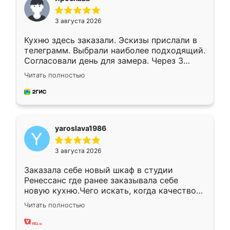
3 августа 2026
Кухню здесь заказали. Эскизы прислали в
телеграмм. Выбрали наиболее подходящий.
Согласовали день для замера. Через 3
недели кухня была уже готова. Остались
Читать полностью
довольны работой. Спасибо Ренессанс
мебель за качественную работу!
yaroslava1986
3 августа 2026
Заказала себе новый шкаф в студии
Ренессанс где ранее заказывала себе
новую кухню.Чего искать, когда качеством
вполне довольна. Служит кухня уже почти
Читать полностью
два года, нареканий нет.