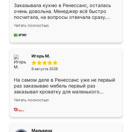
Заказывала кухню в Ренессанс, осталась
очень довольна. Менеджер всё быстро
посчитала, на вопросы отвечала сразу.
Замерщик приехал в субботу, подошёл к
Читать полностью
делу со всей ответственностью. Собрали
за день, ребята работали аккуратно, даже
пыли почти не было. Качество отличное,
ящики ходят плавно, ничего не скрипит.
Всё подошло как влитое.
Игорь М.
6 августа 2026
На самом деле в Ренессанс уже не первый
раз заказываю мебель первый раз
заказывал кроватку для маленького
ребёнка при его рождении ,во второй раз
Читать полностью
заказал шкаф-купе. По качеству очень
хорошее сборка достаточно быстрая,
также адекватные цены. До этого
сравнивал с разными конкурентами в этом
сегменте ,выбор у конкурентов куда
Мальвина