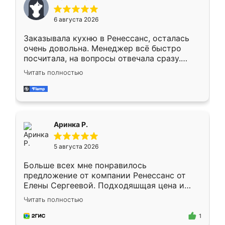
меньше, здесь же он более разнообразный.
Мне нравится ,если что-то потребуется из
6 августа 2026
мебели буду заказывать только здесь.
Заказывала кухню в Ренессанс, осталась
очень довольна. Менеджер всё быстро
посчитала, на вопросы отвечала сразу.
Замерщик приехал в субботу, подошёл к
Читать полностью
делу со всей ответственностью. Собрали
за день, ребята работали аккуратно, даже
пыли почти не было. Качество отличное,
ящики ходят плавно, ничего не скрипит.
Всё подошло как влитое.
Аринка Р.
5 августа 2026
Больше всех мне понравилось
предложение от компании Ренессанс от
Елены Сергеевой. Подходяшщая цена и
короткие сроки изготовления. Приехавший
Читать полностью
для замера сотрудник Владислав
предложил по моему эскизу самый
1