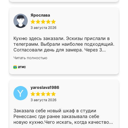
подходящий вариант шкафа. Немного его
видоизменил, получилось даже лучше, чем
я хотела.
Ярослава
3 августа 2026
Кухню здесь заказали. Эскизы прислали в
телеграмм. Выбрали наиболее подходящий.
Согласовали день для замера. Через 3
недели кухня была уже готова. Остались
Читать полностью
довольны работой. Спасибо Ренессанс
мебель за качественную работу!
yaroslava1986
3 августа 2026
Заказала себе новый шкаф в студии
Ренессанс где ранее заказывала себе
новую кухню.Чего искать, когда качеством
вполне довольна. Служит кухня уже почти