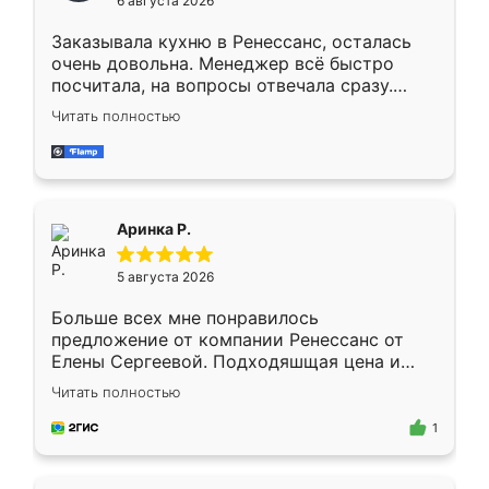
6 августа 2026
мебели буду заказывать только здесь.
Заказывала кухню в Ренессанс, осталась
очень довольна. Менеджер всё быстро
посчитала, на вопросы отвечала сразу.
Замерщик приехал в субботу, подошёл к
Читать полностью
делу со всей ответственностью. Собрали
за день, ребята работали аккуратно, даже
пыли почти не было. Качество отличное,
ящики ходят плавно, ничего не скрипит.
Всё подошло как влитое.
Аринка Р.
5 августа 2026
Больше всех мне понравилось
предложение от компании Ренессанс от
Елены Сергеевой. Подходяшщая цена и
короткие сроки изготовления. Приехавший
Читать полностью
для замера сотрудник Владислав
предложил по моему эскизу самый
1
подходящий вариант шкафа. Немного его
видоизменил, получилось даже лучше, чем