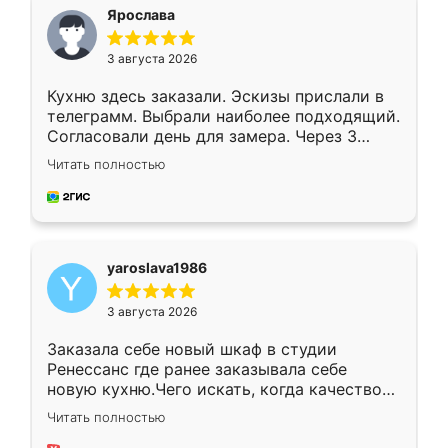
я хотела.
Ярослава
3 августа 2026
Кухню здесь заказали. Эскизы прислали в
телеграмм. Выбрали наиболее подходящий.
Согласовали день для замера. Через 3
недели кухня была уже готова. Остались
Читать полностью
довольны работой. Спасибо Ренессанс
мебель за качественную работу!
yaroslava1986
3 августа 2026
Заказала себе новый шкаф в студии
Ренессанс где ранее заказывала себе
новую кухню.Чего искать, когда качеством
вполне довольна. Служит кухня уже почти
Читать полностью
два года, нареканий нет.