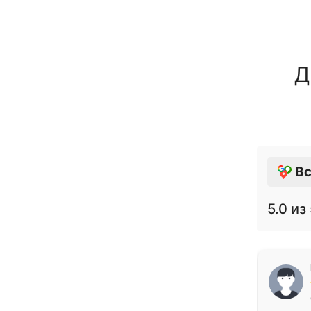
Д
Вс
5.0
из 