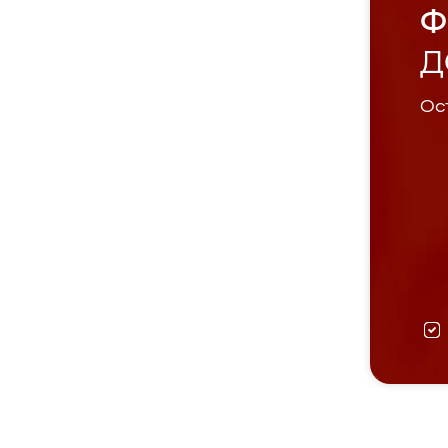
Ф
Д
Ост