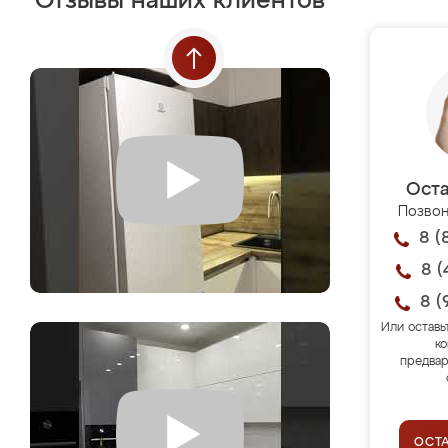
Отзывы наших клиентов
Оста
Позвон
8 (
8 (
8 (
Или оставь
ко
предвар
ОСТ