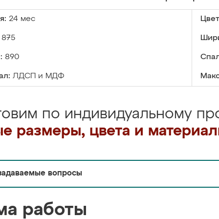
я:
24 мес
Цвет
875
Шир
:
890
Спал
ал:
ЛДСП и МДФ
Макс
товим по индивидуальному про
е размеры, цвета и материа
задаваемые вопросы
ма работы