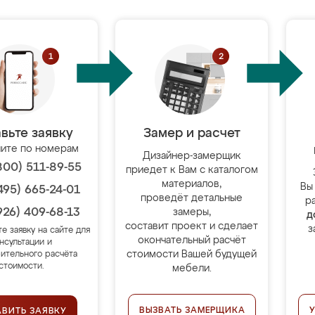
вьте заявку
Замер и расчет
ите по номерам
Дизайнер-замерщик
800) 511-89-55
приедет к Вам с каталогом
материалов,
Вы
495) 665-24-01
проведёт детальные
р
926) 409-68-13
замеры,
д
составит проект и сделает
з
те заявку на сайте для
окончательный расчёт
нсультации и
стоимости Вашей будущей
ительного расчёта
стоимости.
мебели.
ВЫЗВАТЬ ЗАМЕРЩИКА
АВИТЬ ЗАЯВКУ